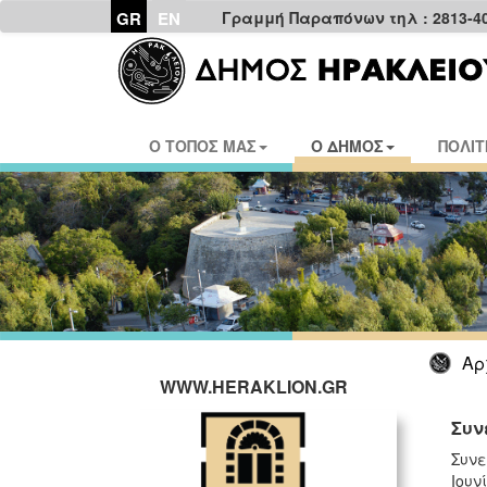
GR
EN
Γραμμή Παραπόνων τηλ : 2813-4
Ο ΤΟΠΟΣ ΜΑΣ
Ο ΔΗΜΟΣ
ΠΟΛΙΤ
Αρ
WWW.HERAKLION.GR
Συν
Συνε
Ιουν