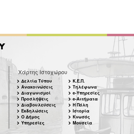
Χάρτης Ιστοχώρου
Δελτία Τύπου
Κ.Ε.Π.
Ανακοινώσεις
Τηλέφωνα
Διαγωνισμοί
e-Υπηρεσίες
Προσλήψεις
e-Αιτήματα
Διαβουλεύσεις
Η Πόλη
Εκδηλώσεις
Ιστορία
Ο Δήμος
Κνωσός
Υπηρεσίες
Μουσεία