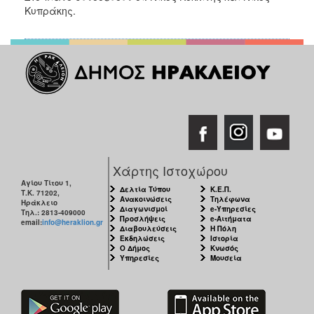
ΑΝΘΕΚΤΙΚΗ
Κυπράκης.
ΠΟΛΗ
Χάρτης Ιστοχώρου
Αγίου Τίτου 1,
Δελτία Τύπου
Κ.Ε.Π.
Τ.Κ. 71202,
Ανακοινώσεις
Τηλέφωνα
Ηράκλειο
Διαγωνισμοί
e-Υπηρεσίες
Τηλ.: 2813-409000
Προσλήψεις
e-Αιτήματα
email:
info@heraklion.gr
Διαβουλεύσεις
Η Πόλη
Εκδηλώσεις
Ιστορία
Ο Δήμος
Κνωσός
Υπηρεσίες
Μουσεία