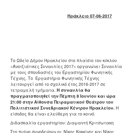
2018
2017
Ηράκλειο 07-06-2017
2016
2015
2013
2012
2011
Το Ωδείο Δήμου Ηρακλείου στο πλαίσιο του κύκλου
2010
«Ανοιξιάτικες Συναυλίες 2017» οργανώνει Συναυλία
2006
με τους σπουδαστές του Εργαστηρίου Φωνητικής
Τέχνης. Το Εργαστήριο Φωνητικής Τέχνης
λειτουργεί από το σχολικό έτος 2016-2017 σε
τετραμελή τμήματα.
Η συναυλία θα
πραγματοποιηθεί την Πέμπτη 8 Ιουνίου και ώρα
Ο
21:00 στην Αίθουσα Πειραματικού Θεάτρου του
ΤΟΠΟΣ
Πολιτιστικού Συνεδριακού Κέντρου
Ηρακλείου.
Η
ΜΑΣ
είσοδος θα είναι ελεύθερη για το κοινό.
Διδασκαλία εργαστηρίου: Διαμαντή Κριτσωτακη
ΠΟΛΙΤΙΣΜΟΣ
Στο πιάνο συνοδεύουν οι: Νίκος Κοκκίνης και Νίκος