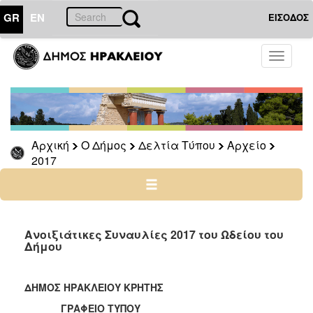
GR
EN
ΕΙΣΟΔΟΣ
Ο
Toggle
ΔΗΜΟΣ
navigati
Δελτία
Τύπου
Αρχείο
Αρχική
Ο Δήμος
Δελτία Τύπου
Αρχείο
2026
2017
2025
2024
2023
2022
Ανοιξιάτικες Συναυλίες 2017 του Ωδείου του
Δήμου
2021
2020
ΔΗΜΟΣ ΗΡΑΚΛΕΙΟΥ ΚΡΗΤΗΣ
2019
ΓΡΑΦΕΙΟ ΤΥΠΟΥ