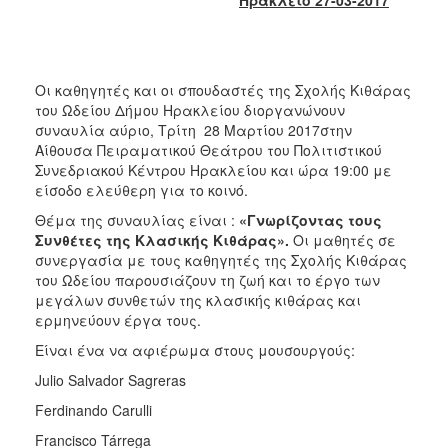
2018
2017
2016
Οι καθηγητές και οι σπουδαστές της Σχολής Κιθάρας
2015
του Ωδείου Δήμου Ηρακλείου διοργανώνουν
2013
συναυλία αύριο, Τρίτη 28 Μαρτίου 2017στην
Αίθουσα Πειραματικού Θεάτρου του Πολιτιστικού
2012
Συνεδριακού Κέντρου Ηρακλείου και ώρα 19:00 με
2011
είσοδο ελεύθερη για το κοινό.
2010
Θέμα της συναυλίας είναι :
«Γνωρίζοντας τους
Συνθέτες της Κλασικής Κιθάρας».
Οι μαθητές σε
2006
συνεργασία με τους καθηγητές της Σχολής Κιθάρας
του Ωδείου παρουσιάζουν τη ζωή και το έργο των
μεγάλων συνθετών της κλασικής κιθάρας και
ερμηνεύουν έργα τους.
Ο
Είναι ένα να αφιέρωμα στους μουσουργούς:
ΤΟΠΟΣ
ΜΑΣ
Julio Salvador Sagreras
Ferdinando Carulli
ΠΟΛΙΤΙΣΜΟΣ
Francisco Tárrega