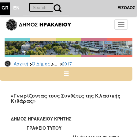
GR
EN
ΕΙΣΟΔΟΣ
Ο
Toggle
ΔΗΜΟΣ
navigati
Δελτία
Τύπου
Αρχείο
...
Αρχική
Ο Δήμος
2017
2026
2025
2024
2023
«Γνωρίζοντας τους Συνθέτες της Κλασικής
Κιθάρας»
2022
2021
ΔΗΜΟΣ ΗΡΑΚΛΕΙΟΥ ΚΡΗΤΗΣ
2020
ΓΡΑΦΕΙΟ ΤΥΠΟΥ
2019
Ηράκλειο 27-03-2017