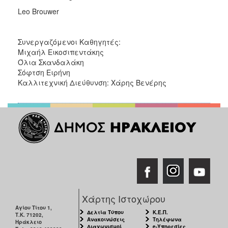
ΑΝΘΕΚΤΙΚΗ
Leo Brouwer
ΠΟΛΗ
Συνεργαζόμενοι Καθηγητές:
Μιχαήλ Εικοσιπεντάκης
Όλια Σκανδαλάκη
Σόφτση Ειρήνη
Καλλιτεχνική Διεύθυνση: Χάρης Βενέρης
Χάρτης Ιστοχώρου
Αγίου Τίτου 1,
Δελτία Τύπου
Κ.Ε.Π.
Τ.Κ. 71202,
Ανακοινώσεις
Τηλέφωνα
Ηράκλειο
Διαγωνισμοί
e-Υπηρεσίες