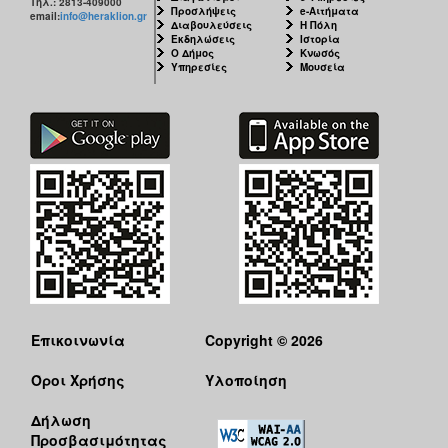
Τηλ.: 2813-409000
Προσλήψεις
e-Αιτήματα
email:
info@heraklion.gr
Διαβουλεύσεις
Η Πόλη
Εκδηλώσεις
Ιστορία
Ο Δήμος
Κνωσός
Υπηρεσίες
Μουσεία
Επικοινωνία
Copyright © 2026
Όροι Χρήσης
Υλοποίηση
Δήλωση
Προσβασιμότητας