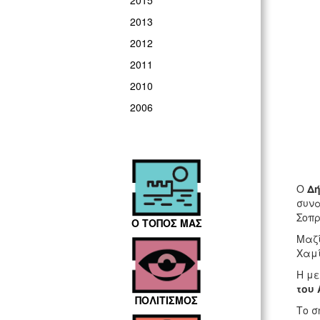
2015
2013
2012
2011
2010
2006
Ο
Δή
συνα
Σοπρ
Ο ΤΟΠΟΣ ΜΑΣ
Μαζί
Χαμί
Η με
του 
ΠΟΛΙΤΙΣΜΟΣ
Το σ