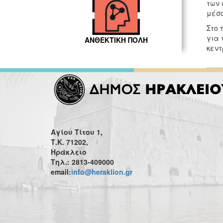
των 
μέσο
Στο 
για 
ΑΝΘΕΚΤΙΚΗ ΠΟΛΗ
κεντ
Αγίου Τίτου 1,
Τ.Κ. 71202,
Ηράκλειο
Τηλ.: 2813-409000
email:
info@heraklion.gr