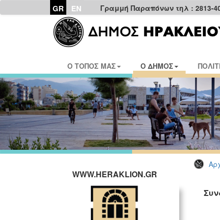
GR
EN
Γραμμή Παραπόνων τηλ : 2813-4
Ο ΤΟΠΟΣ ΜΑΣ
Ο ΔΗΜΟΣ
ΠΟΛΙΤ
Αρχ
WWW.HERAKLION.GR
Συν