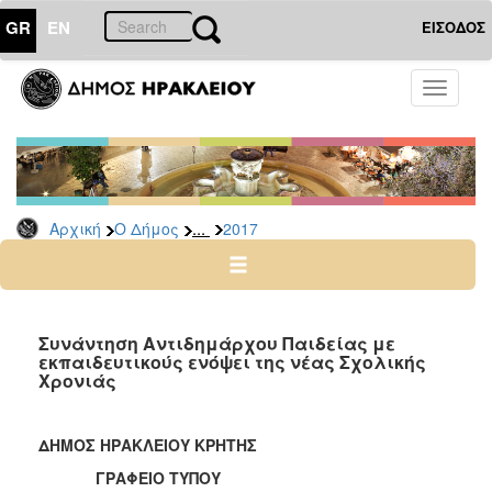
GR
EN
ΕΙΣΟΔΟΣ
Ο
Toggle
ΔΗΜΟΣ
navigati
Δελτία
Τύπου
Αρχείο
...
Αρχική
Ο Δήμος
2017
2026
2025
2024
2023
Συνάντηση Αντιδημάρχου Παιδείας με
εκπαιδευτικούς ενόψει της νέας Σχολικής
2022
Χρονιάς
2021
2020
ΔΗΜΟΣ ΗΡΑΚΛΕΙΟΥ ΚΡΗΤΗΣ
2019
ΓΡΑΦΕΙΟ ΤΥΠΟΥ