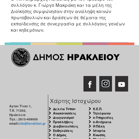
συλλόγου κ. Γιώργο Μακράκη και τα μέλη της
Διοίκησης συμφώνησαν στην ανάληψη κοινών
πρωτοβουλιών και δράσεων σε θέματα της
εκπαίδευσης σε συνεργασία με συλλόγους γονέων
και κηδεμόνων.
Χάρτης Ιστοχώρου
Αγίου Τίτου 1,
Δελτία Τύπου
Κ.Ε.Π.
Τ.Κ. 71202,
Ανακοινώσεις
Τηλέφωνα
Ηράκλειο
Διαγωνισμοί
e-Υπηρεσίες
Τηλ.: 2813-409000
Προσλήψεις
e-Αιτήματα
email:
info@heraklion.gr
Διαβουλεύσεις
Η Πόλη
Εκδηλώσεις
Ιστορία
Ο Δήμος
Κνωσός