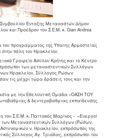
Συμβουλίου Ένταξης Μεταναστών Δήμου
υ και Προέδρου του Σ.Ε.Μ. κ. Gian Andrea
α του προγράμματος της Ύπατης Αρμοστείας
 στην πόλη του Ηρακλείου.
ειακό Γραφείο Ασύλου Κρήτης και το Κέντρο
κπρόσωποι των μεταναστευτικών Συλλόγων
ωνων Ηρακλείου, Σύλλογος Ρώσων
ν τις μέχρι τώρα δράσεις τους και την
ργασία με την Εθελοντική Ομάδα «ΟΑΣΗ ΤΟΥ
ρωτοβάθμιας & δευτεροβάθμιας εκπαίδευσης
 του Σ.Ε.Μ. κ. Παττακός Μαρίνος - «Ενεργοί
οι των Μεταναστευτικών Συλλόγων (Ρώσων,
 Αστυνομικών ν. Ηρακλείου, εκπρόσωπος της
ικός Σύλλογος Αγ. Τριάδας, εκπρόσωποι του