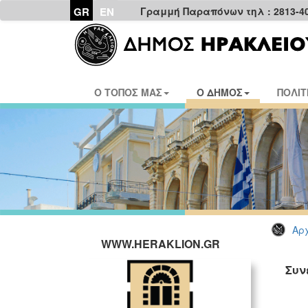
GR
EN
Γραμμή Παραπόνων τηλ : 2813-4
Ο ΤΟΠΟΣ ΜΑΣ
Ο ΔΗΜΟΣ
ΠΟΛΙΤ
Αρχ
WWW.HERAKLION.GR
Συν