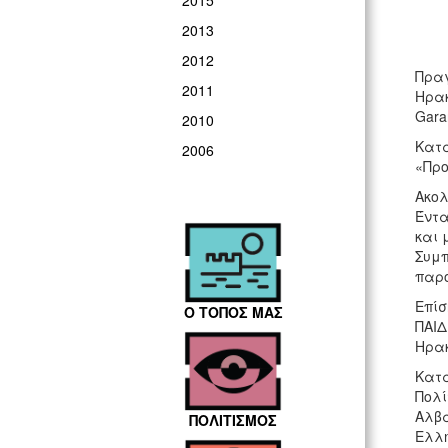
2015
2013
2012
Πραγ
2011
Ηρακ
Garan
2010
Κατά
2006
«Προ
Ακολ
Έντα
και 
Συμπ
παρο
Επίσ
Ο ΤΟΠΟΣ ΜΑΣ
ΠΑΙΔ
Ηρακ
Κατά
Πολί
Αλβα
ΠΟΛΙΤΙΣΜΟΣ
Ελλη