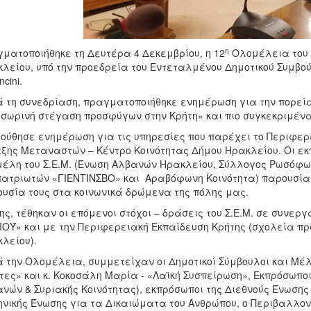
η
ματοποιήθηκε τη Δευτέρα 4 Δεκεμβρίου, η 12
Ολομέλεια του 
λείου, υπό την προεδρεία του Εντεταλμένου Δημοτικού Συμβούλο
cini.
 τη συνεδρίαση, πραγματοποιήθηκε ενημέρωση για την πορεί
σωρινή στέγαση προσφύγων στην Κρήτη» και πιο συγκεκριμένα
ούθησε ενημέρωση για τις υπηρεσίες που παρέχει το Περιφερ
ξης Μεταναστών – Κέντρο Κοινότητας Δήμου Ηρακλείου. Οι ε
μέλη του Σ.Ε.Μ. (Ένωση Αλβανών Ηρακλείου, Σύλλογος Ρωσόφ
ατριωτών «ΓΙΕΝΤΙΝΣΒΟ» και Αραβόφωνη Κοινότητα) παρουσίασα
υσία τους στα κοινωνικά δρώμενα της πόλης μας.
ης, τέθηκαν οι επόμενοι στόχοι – δράσεις του Σ.Ε.Μ. σε συνε
ΙΟΎ» και με την Περιφερειακή Εκπαίδευση Κρήτης (σχολεία π
λείου).
 την Ολομέλεια, συμμετείχαν οι Δημοτικοί Σύμβουλοι και Μέλη
τες» και κ. Κοκοσάλη Μαρία - «Λαϊκή Συσπείρωση», Εκπρόσωπ
νών & Συριακής Κοινότητας), εκπρόσωποι της Διεθνούς Ένωσης
νικής Ένωσης για τα Δικαιώματα του Ανθρώπου, ο Περιβαλλοντ