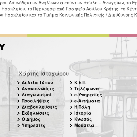
ρου Ασυνόδευτων Ανηλίκων αιτούντων άσυλο – Ανωγείων, το Ε
Ι Ηρακλείου, το Περιφερειακό Γραφείο Ασύλου Κρήτης, το Κέ
υ Ηρακλείου και το Τμήμα Κοινωνικής Πολιτικής / Διεύθυνσης 
Χάρτης Ιστοχώρου
Δελτία Τύπου
Κ.Ε.Π.
Ανακοινώσεις
Τηλέφωνα
Διαγωνισμοί
e-Υπηρεσίες
Προσλήψεις
e-Αιτήματα
Διαβουλεύσεις
Η Πόλη
Εκδηλώσεις
Ιστορία
Ο Δήμος
Κνωσός
Υπηρεσίες
Μουσεία