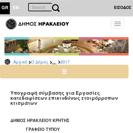
GR
EN
ΕΙΣΟΔΟΣ
Ο
Toggle
ΔΗΜΟΣ
navigati
Δελτία
Τύπου
Αρχείο
...
Αρχική
Ο Δήμος
2017
2026
2025
2024
2023
Υπογραφή σύμβασης για Εργασίες
κατεδαφίσεων επικινδύνως ετοιμόρροπων
2022
κτισμάτων
2021
2020
ΔΗΜΟΣ ΗΡΑΚΛΕΙΟΥ ΚΡΗΤΗΣ
2019
ΓΡΑΦΕΙΟ ΤΥΠΟΥ