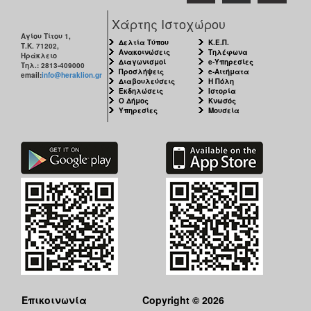
Χάρτης Ιστοχώρου
Αγίου Τίτου 1,
Δελτία Τύπου
Κ.Ε.Π.
Τ.Κ. 71202,
Ανακοινώσεις
Τηλέφωνα
Ηράκλειο
Διαγωνισμοί
e-Υπηρεσίες
Τηλ.: 2813-409000
Προσλήψεις
e-Αιτήματα
email:
info@heraklion.gr
Διαβουλεύσεις
Η Πόλη
Εκδηλώσεις
Ιστορία
Ο Δήμος
Κνωσός
Υπηρεσίες
Μουσεία
Επικοινωνία
Copyright © 2026