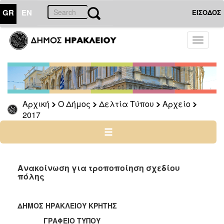
GR
EN
ΕΙΣΟΔΟΣ
Ο
Toggle
ΔΗΜΟΣ
navigati
Δελτία
Τύπου
Αρχείο
Αρχική
Ο Δήμος
Δελτία Τύπου
Αρχείο
2026
2017
2025
2024
2023
2022
Ανακοίνωση για τροποποίηση σχεδίου
πόλης
2021
2020
ΔΗΜΟΣ ΗΡΑΚΛΕΙΟΥ ΚΡΗΤΗΣ
2019
ΓΡΑΦΕΙΟ ΤΥΠΟΥ