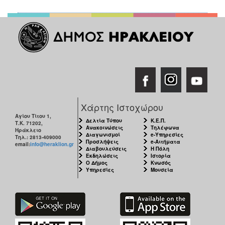
ΑΝΘΕΚΤΙΚΗ
ΠΟΛΗ
Χάρτης Ιστοχώρου
Αγίου Τίτου 1,
Δελτία Τύπου
Κ.Ε.Π.
Τ.Κ. 71202,
Ανακοινώσεις
Τηλέφωνα
Ηράκλειο
Διαγωνισμοί
e-Υπηρεσίες
Τηλ.: 2813-409000
Προσλήψεις
e-Αιτήματα
email:
info@heraklion.gr
Διαβουλεύσεις
Η Πόλη
Εκδηλώσεις
Ιστορία
Ο Δήμος
Κνωσός
Υπηρεσίες
Μουσεία