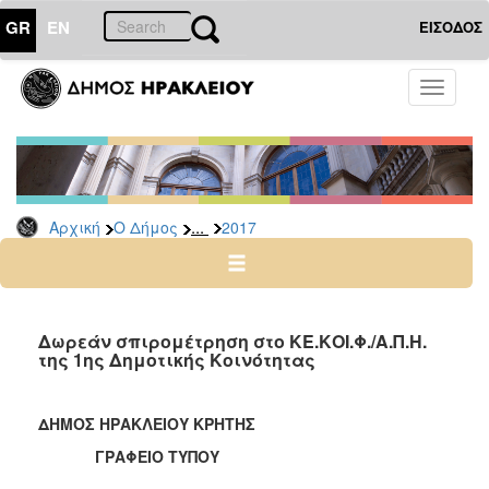
GR
EN
ΕΙΣΟΔΟΣ
Ο
Toggle
ΔΗΜΟΣ
navigati
Δελτία
Τύπου
Αρχείο
...
Αρχική
Ο Δήμος
2017
2026
2025
2024
2023
Δωρεάν σπιρομέτρηση στο ΚΕ.ΚΟΙ.Φ./Α.Π.Η.
της 1ης Δημοτικής Κοινότητας
2022
2021
ΔΗΜΟΣ ΗΡΑΚΛΕΙΟΥ ΚΡΗΤΗΣ
2020
ΓΡΑΦΕΙΟ ΤΥΠΟΥ
2019