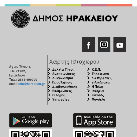
ΑΝΘΕΚΤΙΚΗ
ΠΟΛΗ
Χάρτης Ιστοχώρου
Αγίου Τίτου 1,
Δελτία Τύπου
Κ.Ε.Π.
Τ.Κ. 71202,
Ανακοινώσεις
Τηλέφωνα
Ηράκλειο
Διαγωνισμοί
e-Υπηρεσίες
Τηλ.: 2813-409000
Προσλήψεις
e-Αιτήματα
email:
info@heraklion.gr
Διαβουλεύσεις
Η Πόλη
Εκδηλώσεις
Ιστορία
Ο Δήμος
Κνωσός
Υπηρεσίες
Μουσεία