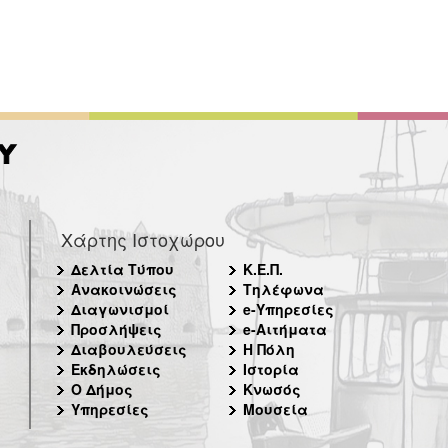
Χάρτης Ιστοχώρου
Δελτία Τύπου
Κ.Ε.Π.
Ανακοινώσεις
Τηλέφωνα
Διαγωνισμοί
e-Υπηρεσίες
Προσλήψεις
e-Αιτήματα
Διαβουλεύσεις
Η Πόλη
Εκδηλώσεις
Ιστορία
Ο Δήμος
Κνωσός
Υπηρεσίες
Μουσεία