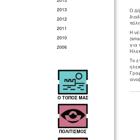
2015
2013
Ο Δή
διαδ
2012
πόλη
2011
Η νέ
2010
(sma
για 
2006
Ηλεκ
Το ε
ηλεκ
Γραμ
αναβ
Ο ΤΟΠΟΣ ΜΑΣ
ΠΟΛΙΤΙΣΜΟΣ