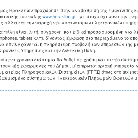
μος Ηρακλείου προχώρησε στην αναβάθμιση της εμφάνισης και
ικτυακής του πύλης
www.heraklion.gr
με στόχο όχι μόνο την ενη
ς αλλά και την παροχή νέων καινοτόμων ηλεκτρονικών υπηρεσ
α πύλη είναι λιτή, σύγχρονη και ειδικά προσαρμοσμένη για λ
rtphones, tablets κλπ), δίνοντας έμφαση στο περιεχόμενο το 
να επιτυγχάνεται η πληρέστερη προβολή των υπηρεσιών της με
τρονικές Υπηρεσίες και την Ανθεκτική Πόλη.
πόμενο χρονικό διάστημα θα δοθεί σε χρήση και το νέο σύστη
τρονικές εφαρμογές του Δήμου, μία πρωτοποριακή υπηρεσία γι
ματείας Πληροφοριακών Συστημάτων (ΓΓΠΣ) όπως στο taxisnet.
αθμισμένο σύστημα των Ηλεκτρονικών Πληρωμών Οφειλών μέ