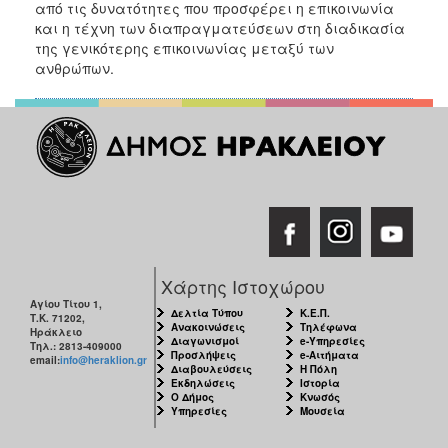
από τις δυνατότητες που προσφέρει η επικοινωνία
ΑΝΘΕΚΤΙΚΗ
ΠΟΛΗ
και η τέχνη των διαπραγματεύσεων στη διαδικασία
της γενικότερης επικοινωνίας μεταξύ των
ανθρώπων.
Χάρτης Ιστοχώρου
Αγίου Τίτου 1,
Δελτία Τύπου
Κ.Ε.Π.
Τ.Κ. 71202,
Ανακοινώσεις
Τηλέφωνα
Ηράκλειο
Διαγωνισμοί
e-Υπηρεσίες
Τηλ.: 2813-409000
Προσλήψεις
e-Αιτήματα
email:
info@heraklion.gr
Διαβουλεύσεις
Η Πόλη
Εκδηλώσεις
Ιστορία
Ο Δήμος
Κνωσός
Υπηρεσίες
Μουσεία