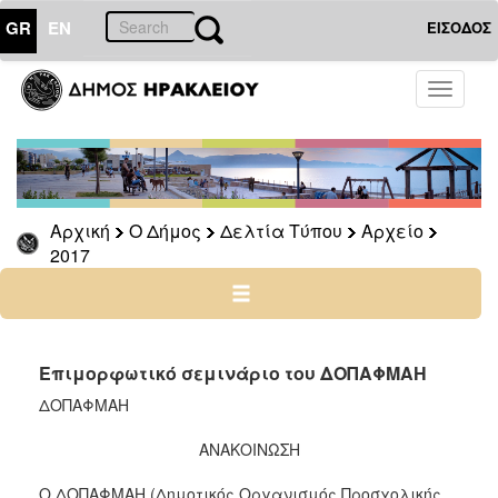
GR
EN
ΕΙΣΟΔΟΣ
Ο
Toggle
ΔΗΜΟΣ
navigati
Δελτία
Τύπου
Αρχείο
Αρχική
Ο Δήμος
Δελτία Τύπου
Αρχείο
2026
2017
2025
2024
2023
2022
Επιμορφωτικό σεμινάριο του ΔΟΠΑΦΜΑΗ
2021
ΔΟΠΑΦΜΑΗ
2020
ΑΝΑΚΟΙΝΩΣΗ
2019
Ο ΔΟΠΑΦΜΑΗ (Δημοτικός Οργανισμός Προσχολικής