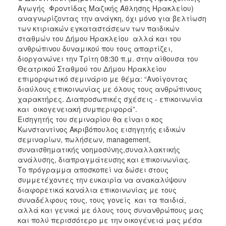
2018
Αγωγής Φροντίδας Μαζικής Άθλησης Ηρακλείου)
2017
αναγνωρίζοντας την ανάγκη, όχι μόνο για βελτίωση
των κτιριακών εγκαταστάσεων των παιδικών
2016
σταθμών του Δήμου Ηρακλείου αλλά και του
2015
ανθρώπινου δυναμικού που τους απαρτίζει,
διοργανώνει την Τρίτη 08:30 π.μ. στην αίθουσα του
2013
Θεατρικού Σταθμού του Δήμου Ηρακλείου
2012
επιμορφωτικό σεμινάριο με θέμα: “Ανοίγοντας
διαύλους επικοινωνίας με όλους τους ανθρώπινους
2011
χαρακτήρες. Διαπροσωπικές σχέσεις - επικοινωνία
2010
και οικογενειακή συμπεριφορά”.
Εισηγητής του σεμιναρίου θα είναι ο κος
2006
Κωνσταντίνος Ακριβόπουλος εισηγητής ειδικών
σεμιναρίων, πωλήσεων, management,
συναισθηματικής νοημοσύνης,συναλλακτικής
ανάλυσης, διαπραγμάτευσης και επικοινωνίας.
Το πρόγραμμα αποσκοπεί να δώσει στους
Ο
ΤΟΠΟΣ
συμμετέχοντες την ευκαιρία να ανακαλύψουν
ΜΑΣ
διαφορετικά κανάλια επικοινωνίας με τους
συναδέλφους τους, τους γονείς και τα παιδιά,
ΠΟΛΙΤΙΣΜΟΣ
αλλά και γενικά με όλους τους συνανθρώπους μας
και πολύ περισσότερο με την οικογένειά μας μέσα