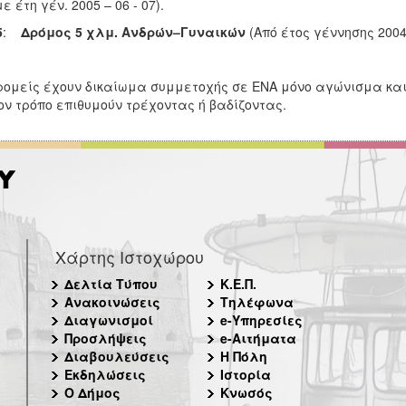
ε έτη γέν. 2005 – 06 - 07).
5
:
Δρόμος 5 χλμ. Ανδρών–Γυναικών
(Από έτος γέννησης 2004
ρομείς έχουν δικαίωμα συμμετοχής σε ΕΝΑ μόνο αγώνισμα και
ον τρόπο επιθυμούν τρέχοντας ή βαδίζοντας.
Χάρτης Ιστοχώρου
Δελτία Τύπου
Κ.Ε.Π.
Ανακοινώσεις
Τηλέφωνα
Διαγωνισμοί
e-Υπηρεσίες
Προσλήψεις
e-Αιτήματα
Διαβουλεύσεις
Η Πόλη
Εκδηλώσεις
Ιστορία
Ο Δήμος
Κνωσός