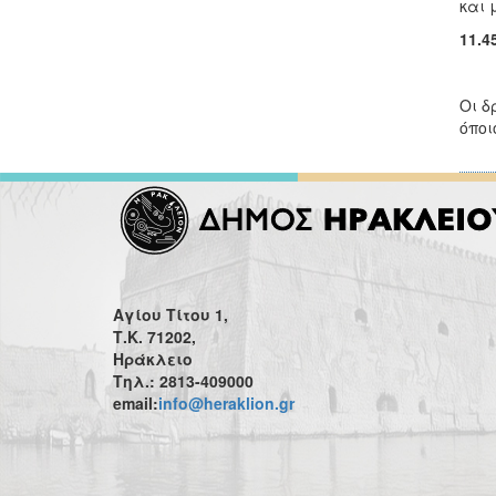
και μ
11.4
Oι δ
όποι
Αγίου Τίτου 1,
Τ.Κ. 71202,
Ηράκλειο
Τηλ.: 2813-409000
email:
info@heraklion.gr