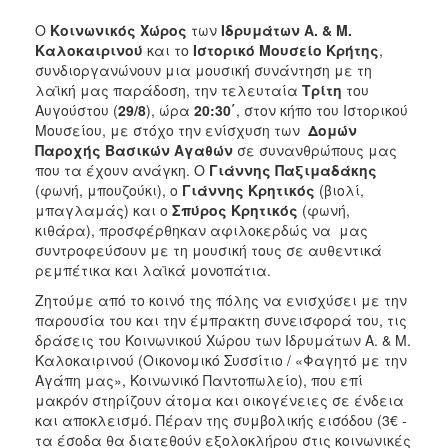
2018
Ο
Κοινωνικός Χώρος
των
Ιδρυμάτων Α. & Μ.
2017
Καλοκαιρινού
και το
Ιστορικό Μουσείο Κρήτης
,
2016
συνδιοργανώνουν μια μουσική συνάντηση με τη
λαϊκή μας παράδοση, την τελευταία
Τρίτη
του
2015
Αυγούστου (
29/8
), ώρα
20:30΄
, στον κήπο του Ιστορικού
2013
Μουσείου, με στόχο την ενίσχυση των
Δομών
Παροχής Βασικών Αγαθών
σε συνανθρώπους μας
2012
που τα έχουν ανάγκη. Ο
Γιάννης Παξιμαδάκης
2011
(φωνή, μπουζούκι), ο
Γιάννης Κρητικός
(βιολί,
μπαγλαμάς) και ο
Σπύρος Κρητικός
(φωνή,
2010
κιθάρα), προσφέρθηκαν αφιλοκερδώς να μας
2006
συντροφεύσουν με τη μουσική τους σε αυθεντικά
ρεμπέτικα και λαϊκά μονοπάτια.
Ζητούμε από το κοινό της πόλης να ενισχύσει με την
παρουσία του και την έμπρακτη συνεισφορά του, τις
δράσεις του Κοινωνικού Χώρου των Ιδρυμάτων Α. & Μ.
Ο
ΤΟΠΟΣ
Καλοκαιρινού (Οικονομικό Συσσίτιο / «Φαγητό με την
ΜΑΣ
Αγάπη μας», Κοινωνικό Παντοπωλείο), που επί
μακρόν στηρίζουν άτομα και οικογένειες σε ένδεια
ΠΟΛΙΤΙΣΜΟΣ
και αποκλεισμό. Πέραν της συμβολικής εισόδου (3€ -
τα έσοδα θα διατεθούν εξολοκλήρου στις κοινωνικές