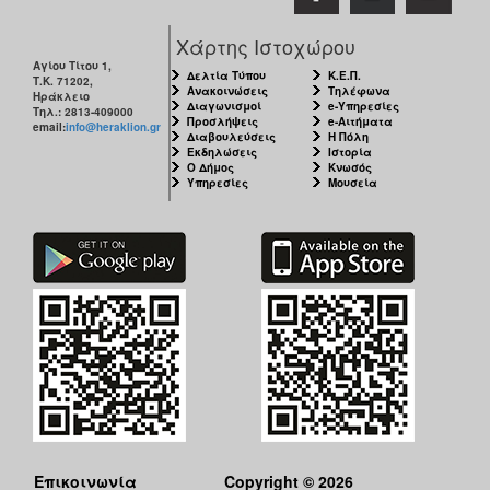
Χάρτης Ιστοχώρου
Αγίου Τίτου 1,
Δελτία Τύπου
Κ.Ε.Π.
Τ.Κ. 71202,
Ανακοινώσεις
Τηλέφωνα
Ηράκλειο
Διαγωνισμοί
e-Υπηρεσίες
Τηλ.: 2813-409000
Προσλήψεις
e-Αιτήματα
email:
info@heraklion.gr
Διαβουλεύσεις
Η Πόλη
Εκδηλώσεις
Ιστορία
Ο Δήμος
Κνωσός
Υπηρεσίες
Μουσεία
Επικοινωνία
Copyright © 2026