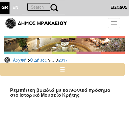
GR
EN
ΕΙΣΟΔΟΣ
Ο
Toggle
ΔΗΜΟΣ
navigati
Δελτία
Τύπου
Αρχείο
...
Αρχική
Ο Δήμος
2017
2026
2025
2024
2023
Ρεμπέτικη βραδιά με κοινωνικό πρόσημο
στο Ιστορικό Μουσείο Κρήτης
2022
2021
2020
2019