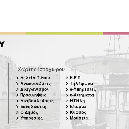
Χάρτης Ιστοχώρου
Δελτία Τύπου
Κ.Ε.Π.
Ανακοινώσεις
Τηλέφωνα
Διαγωνισμοί
e-Υπηρεσίες
Προσλήψεις
e-Αιτήματα
Διαβουλεύσεις
Η Πόλη
Εκδηλώσεις
Ιστορία
Ο Δήμος
Κνωσός
Υπηρεσίες
Μουσεία