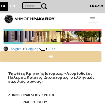
GR
EN
ΕΙΣΟΔΟΣ
Ο
Toggle
ΔΗΜΟΣ
navigati
Δελτία
Τύπου
Αρχείο
...
Αρχική
Ο Δήμος
2017
2026
2025
2024
2023
Ψηφίδες Κρητικής Ιστορίας: «Ανορθόδοξοι
Πόλεμοι, Κρίσεις, Δικτατορίες: ο ελληνικός
2022
εικοστός αιώνας»
2021
2020
ΔΗΜΟΣ ΗΡΑΚΛΕΙΟΥ ΚΡΗΤΗΣ
2019
ΓΡΑΦΕΙΟ ΤΥΠΟΥ