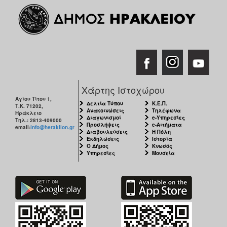
Χάρτης Ιστοχώρου
Αγίου Τίτου 1,
Δελτία Τύπου
Κ.Ε.Π.
Τ.Κ. 71202,
Ανακοινώσεις
Τηλέφωνα
Ηράκλειο
Διαγωνισμοί
e-Υπηρεσίες
Τηλ.: 2813-409000
Προσλήψεις
e-Αιτήματα
email:
info@heraklion.gr
Διαβουλεύσεις
Η Πόλη
Εκδηλώσεις
Ιστορία
Ο Δήμος
Κνωσός
Υπηρεσίες
Μουσεία