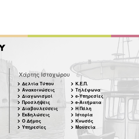
Χάρτης Ιστοχώρου
Δελτία Τύπου
Κ.Ε.Π.
Ανακοινώσεις
Τηλέφωνα
Διαγωνισμοί
e-Υπηρεσίες
Προσλήψεις
e-Αιτήματα
Διαβουλεύσεις
Η Πόλη
Εκδηλώσεις
Ιστορία
Ο Δήμος
Κνωσός
Υπηρεσίες
Μουσεία