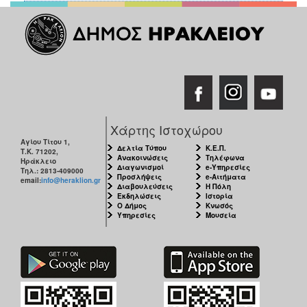
Χάρτης Ιστοχώρου
Αγίου Τίτου 1,
Δελτία Τύπου
Κ.Ε.Π.
Τ.Κ. 71202,
Ανακοινώσεις
Τηλέφωνα
Ηράκλειο
Διαγωνισμοί
e-Υπηρεσίες
Τηλ.: 2813-409000
Προσλήψεις
e-Αιτήματα
email:
info@heraklion.gr
Διαβουλεύσεις
Η Πόλη
Εκδηλώσεις
Ιστορία
Ο Δήμος
Κνωσός
Υπηρεσίες
Μουσεία