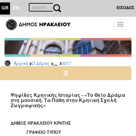
GR
EN
ΕΙΣΟΔΟΣ
Ο
Toggle
ΔΗΜΟΣ
navigati
Δελτία
Τύπου
Αρχείο
...
Αρχική
Ο Δήμος
2017
2026
2025
2024
2023
Ψηφίδες Κρητικής Ιστορίας - «Το Θείο Δράμα
στη μουσική. Τα Πάθη στην Κρητική Σχολή
2022
Ζωγραφικής»
2021
2020
ΔΗΜΟΣ ΗΡΑΚΛΕΙΟΥ ΚΡΗΤΗΣ
2019
ΓΡΑΦΕΙΟ ΤΥΠΟΥ