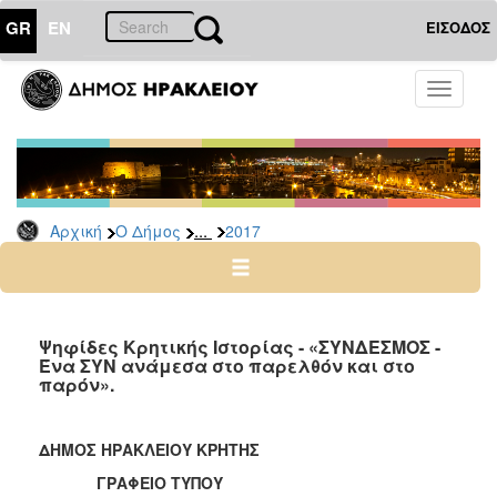
GR
EN
ΕΙΣΟΔΟΣ
Ο
Toggle
ΔΗΜΟΣ
navigati
Δελτία
Τύπου
Αρχείο
...
Αρχική
Ο Δήμος
2017
2026
2025
2024
2023
Ψηφίδες Κρητικής Ιστορίας - «ΣΥΝΔΕΣΜΟΣ -
Ένα ΣΥΝ ανάμεσα στο παρελθόν και στο
2022
παρόν».
2021
2020
ΔΗΜΟΣ ΗΡΑΚΛΕΙΟΥ ΚΡΗΤΗΣ
2019
ΓΡΑΦΕΙΟ ΤΥΠΟΥ