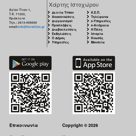
Χάρτης Ιστοχώρου
Αγίου Τίτου 1,
Δελτία Τύπου
Κ.Ε.Π.
Τ.Κ. 71202,
Ανακοινώσεις
Τηλέφωνα
Ηράκλειο
Διαγωνισμοί
e-Υπηρεσίες
Τηλ.: 2813-409000
Προσλήψεις
e-Αιτήματα
email:
info@heraklion.gr
Διαβουλεύσεις
Η Πόλη
Εκδηλώσεις
Ιστορία
Ο Δήμος
Κνωσός
Υπηρεσίες
Μουσεία
Επικοινωνία
Copyright © 2026