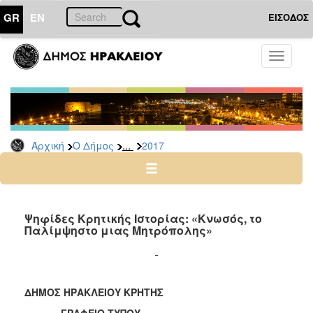
GR
EN
ΕΙΣΟΔΟΣ
Ο
Toggle
ΔΗΜΟΣ
navigati
Δελτία
Τύπου
Αρχείο
...
Αρχική
Ο Δήμος
2017
2026
2025
2024
2023
Ψηφίδες Κρητικής Ιστορίας: «Κνωσός, το
Παλίμψηστο μιας Μητρόπολης»
2022
2021
2020
ΔΗΜΟΣ ΗΡΑΚΛΕΙΟΥ ΚΡΗΤΗΣ
2019
ΓΡΑΦΕΙΟ ΤΥΠΟΥ