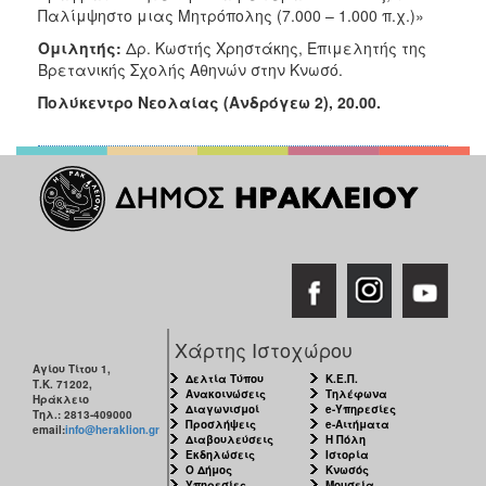
ΑΝΘΕΚΤΙΚΗ
Παλίμψηστο μιας Μητρόπολης (7.000 – 1.000 π.χ.)»
ΠΟΛΗ
Ομιλητής:
Δρ. Κωστής Χρηστάκης, Επιμελητής της
Βρετανικής Σχολής Αθηνών στην Κνωσό.
Πολύκεντρο Νεολαίας (Ανδρόγεω 2), 20.00.
Χάρτης Ιστοχώρου
Αγίου Τίτου 1,
Δελτία Τύπου
Κ.Ε.Π.
Τ.Κ. 71202,
Ανακοινώσεις
Τηλέφωνα
Ηράκλειο
Διαγωνισμοί
e-Υπηρεσίες
Τηλ.: 2813-409000
Προσλήψεις
e-Αιτήματα
email:
info@heraklion.gr
Διαβουλεύσεις
Η Πόλη
Εκδηλώσεις
Ιστορία
Ο Δήμος
Κνωσός
Υπηρεσίες
Μουσεία