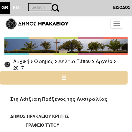
GR
EN
ΕΙΣΟΔΟΣ
Ο
Toggle
ΔΗΜΟΣ
navigati
Δελτία
Τύπου
Αρχείο
Αρχική
Ο Δήμος
Δελτία Τύπου
Αρχείο
2026
2017
2025
2024
2023
2022
Στη Λότζια η Πρόξενος της Αυστραλίας
2021
2020
ΔΗΜΟΣ ΗΡΑΚΛΕΙΟΥ ΚΡΗΤΗΣ
2019
ΓΡΑΦΕΙΟ ΤΥΠΟΥ