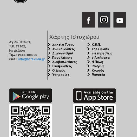
Χάρτης Ιστοχώρου
Αγίου Τίτου 1,
Δελτία Τύπου
Κ.Ε.Π.
Τ.Κ. 71202,
Ανακοινώσεις
Τηλέφωνα
Ηράκλειο
Διαγωνισμοί
e-Υπηρεσίες
Τηλ.: 2813-409000
Προσλήψεις
e-Αιτήματα
email:
info@heraklion.gr
Διαβουλεύσεις
Η Πόλη
Εκδηλώσεις
Ιστορία
Ο Δήμος
Κνωσός
Υπηρεσίες
Μουσεία