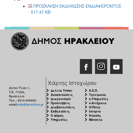
ΑΝΘΕΚΤΙΚΗ
ΠΡΟΣΚΛΗΣΗ ΕΚΔΗΛΩΣΗΣ ΕΝΔΙΑΦΕΡΟΝΤΟΣ
ΠΟΛΗ
- 517.47 KB
Χάρτης Ιστοχώρου
Αγίου Τίτου 1,
Δελτία Τύπου
Κ.Ε.Π.
Τ.Κ. 71202,
Ανακοινώσεις
Τηλέφωνα
Ηράκλειο
Διαγωνισμοί
e-Υπηρεσίες
Τηλ.: 2813-409000
Προσλήψεις
e-Αιτήματα
email:
info@heraklion.gr
Διαβουλεύσεις
Η Πόλη
Εκδηλώσεις
Ιστορία
Ο Δήμος
Κνωσός
Υπηρεσίες
Μουσεία