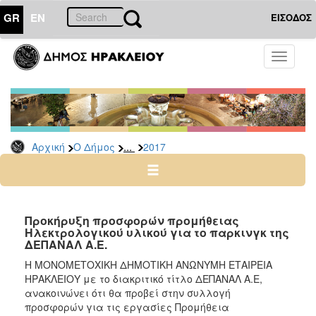
GR
EN
ΕΙΣΟΔΟΣ
Ο
Toggle
ΔΗΜΟΣ
navigati
Δελτία
Τύπου
Αρχείο
...
Αρχική
Ο Δήμος
2017
2026
2025
2024
2023
Προκήρυξη προσφορών προμήθειας
Ηλεκτρολογικού υλικού για το παρκινγκ της
2022
ΔΕΠΑΝΑΛ Α.Ε.
2021
Η ΜΟΝΟΜΕΤΟΧΙΚΗ ΔΗΜΟΤΙΚΗ ΑΝΩΝΥΜΗ ΕΤΑΙΡΕΙΑ
2020
ΗΡΑΚΛΕΙΟΥ με το διακριτικό τίτλο ΔΕΠΑΝΑΛ Α.Ε,
ανακοινώνει ότι θα προβεί στην συλλογή
2019
προσφορών για τις εργασίες Προμήθεια