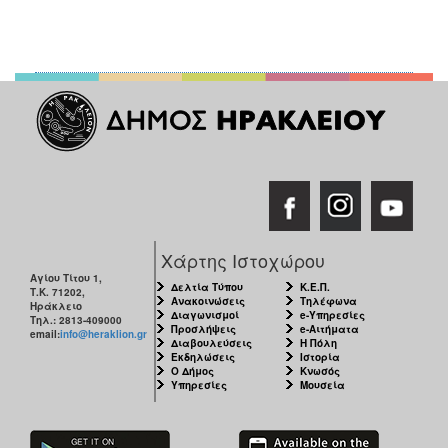
Χάρτης Ιστοχώρου
Αγίου Τίτου 1,
Δελτία Τύπου
Κ.Ε.Π.
Τ.Κ. 71202,
Ανακοινώσεις
Τηλέφωνα
Ηράκλειο
Διαγωνισμοί
e-Υπηρεσίες
Τηλ.: 2813-409000
Προσλήψεις
e-Αιτήματα
email:
info@heraklion.gr
Διαβουλεύσεις
Η Πόλη
Εκδηλώσεις
Ιστορία
Ο Δήμος
Κνωσός
Υπηρεσίες
Μουσεία