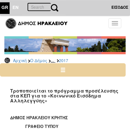
GR
EN
ΕΙΣΟΔΟΣ
Ο
Toggle
ΔΗΜΟΣ
navigati
Δελτία
Τύπου
Αρχείο
...
Αρχική
Ο Δήμος
2017
2026
2025
2024
2023
Τροποποιείται το πρόγραμμα προσέλευσης
στα ΚΕΠ για το «Κοινωνικό Εισόδημα
2022
Αλληλεγγύης»
2021
2020
ΔΗΜΟΣ ΗΡΑΚΛΕΙΟΥ ΚΡΗΤΗΣ
2019
ΓΡΑΦΕΙΟ ΤΥΠΟΥ