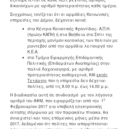
ΑΝΘΕΚΤΙΚΗ
δικαιούχων με αριθμό προτεραιότητας κάθε ημέρα.
ΠΟΛΗ
Συγχρόνως τονίζεται ότι οι αρμόδιες Κοινωνικές
υπηρεσίες του Δήμου, δέχονται κοινό:
στα Κέντρα Κοινοτικής Φροντίδας- Α.Π.Η.
(πρώην ΚΑΠΗ) ή στα Βοήθεια στο Σπίτι της
περιοχής μονίμου κατοικίας των πολιτών με
ραντεβού από την αρμόδια λειτουργό του
Κ.Ε.Α.
στο Τμήμα Εφαρμογής Επιδοματικής
Πολιτικής (Επιδομάτων Αναπηρίας) στην
παλιά Λαχαναγορά, με αριθμό
προτεραιότητας καθημερινά, ΚΑΙ
εκτός
Τετάρτης
που η υπηρεσία δεν δέχεται
πολίτες, από τις 8.00 π.μ. έως 14.00 μ.μ.
Η διαδικασία αυτή σε συνδυασμό με τον λήγοντα
η
αριθμό του ΑΦΜ, που εφαρμόζεται από την 1
Φεβρουαρίου 2017 για υποβολή ηλεκτρονικής
αίτησης σύμφωνα με τον παρακάτω πίνακα, θα
συνεχιστεί και τους επόμενους μήνες μέσα στο
2017, δεδομένου ότι πολίτες που απορρίπτονται