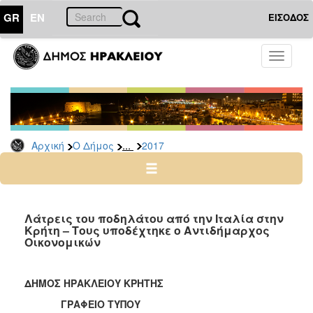
GR
EN
ΕΙΣΟΔΟΣ
Ο
Toggle
ΔΗΜΟΣ
navigati
Δελτία
Τύπου
Αρχείο
...
Αρχική
Ο Δήμος
2017
2026
2025
2024
2023
Λάτρεις του ποδηλάτου από την Ιταλία στην
Κρήτη – Τους υποδέχτηκε ο Αντιδήμαρχος
2022
Οικονομικών
2021
2020
ΔΗΜΟΣ ΗΡΑΚΛΕΙΟΥ ΚΡΗΤΗΣ
2019
ΓΡΑΦΕΙΟ ΤΥΠΟΥ