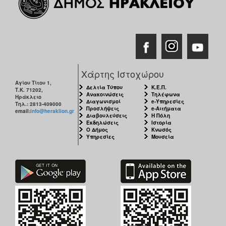
Χάρτης Ιστοχώρου
Αγίου Τίτου 1,
Δελτία Τύπου
Κ.Ε.Π.
Τ.Κ. 71202,
Ανακοινώσεις
Τηλέφωνα
Ηράκλειο
Διαγωνισμοί
e-Υπηρεσίες
Τηλ.: 2813-409000
Προσλήψεις
e-Αιτήματα
email:
info@heraklion.gr
Διαβουλεύσεις
Η Πόλη
Εκδηλώσεις
Ιστορία
Ο Δήμος
Κνωσός
Υπηρεσίες
Μουσεία