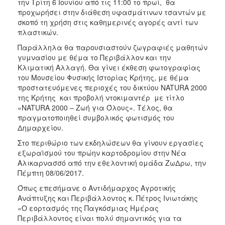
την Τρίτη 6 Ιουνίου από τις 11:00 το πρωί, θα
προχωρήσει στην διάθεση υφασμάτινων τσαντών με
σκοπό τη χρήση στις καθημερινές αγορές αντί των
πλαστικών.
Παράλληλα θα παρουσιαστούν ζωγραφιές μαθητών
γυμνασίου με θέμα το Περιβάλλον και την
Κλιματική Αλλαγή. Θα γίνει έκθεση φωτογραφίας
του Μουσείου Φυσικής Ιστορίας Κρήτης, με θέμα
προστατευόμενες περιοχές του δικτύου NATURA 2000
της Κρήτης και προβολή ντοκιμαντέρ με τίτλο
«NATURA 2000 – Ζωή για Όλους». Τέλος, θα
πραγματοποιηθεί συμβολικός φωτισμός του
Δημαρχείου.
Στο περιθώριο των εκδηλώσεων θα γίνουν εργασίες
εξωραϊσμού του πρώην καρτοδρομίου στην Νέα
Αλικαρνασσό από την εθελοντική ομάδα ΖωΔρω, την
Πέμπτη 08/06/2017.
Όπως επεσήμανε ο Αντιδήμαρχος Αγροτικής
Ανάπτυξης και Περιβάλλοντος κ. Πέτρος Ινιωτάκης
«Ο εορτασμός της Παγκόσμιας Ημέρας
Περιβάλλοντος είναι πολύ σημαντικός για τα