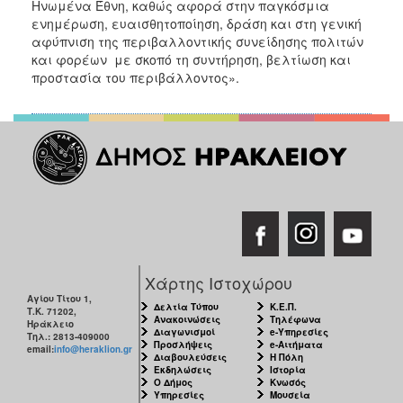
Ηνωμένα Έθνη, καθώς αφορά στην παγκόσμια
ενημέρωση, ευαισθητοποίηση, δράση και στη γενική
αφύπνιση της περιβαλλοντικής συνείδησης πολιτών
και φορέων με σκοπό τη συντήρηση, βελτίωση και
προστασία του περιβάλλοντος».
Χάρτης Ιστοχώρου
Αγίου Τίτου 1,
Δελτία Τύπου
Κ.Ε.Π.
Τ.Κ. 71202,
Ανακοινώσεις
Τηλέφωνα
Ηράκλειο
Διαγωνισμοί
e-Υπηρεσίες
Τηλ.: 2813-409000
Προσλήψεις
e-Αιτήματα
email:
info@heraklion.gr
Διαβουλεύσεις
Η Πόλη
Εκδηλώσεις
Ιστορία
Ο Δήμος
Κνωσός
Υπηρεσίες
Μουσεία