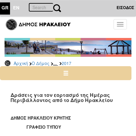
GR
EN
ΕΙΣΟΔΟΣ
Ο
Toggle
ΔΗΜΟΣ
navigati
Δελτία
Τύπου
Αρχείο
...
Αρχική
Ο Δήμος
2017
2026
2025
2024
2023
Δράσεις για τον εορτασμό της Ημέρας
Περιβάλλοντος από το Δήμο Ηρακλείου
2022
2021
ΔΗΜΟΣ ΗΡΑΚΛΕΙΟΥ ΚΡΗΤΗΣ
2020
ΓΡΑΦΕΙΟ ΤΥΠΟΥ
2019