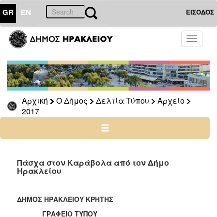
GR
EN
ΕΙΣΟΔΟΣ
Ο
Toggle
ΔΗΜΟΣ
navigati
Δελτία
Τύπου
Αρχείο
Αρχική
Ο Δήμος
Δελτία Τύπου
Αρχείο
2026
2017
2025
2024
2023
2022
Πάσχα στον Καράβολα από τον Δήμο
Ηρακλείου
2021
2020
ΔΗΜΟΣ ΗΡΑΚΛΕΙΟΥ ΚΡΗΤΗΣ
2019
ΓΡΑΦΕΙΟ ΤΥΠΟΥ