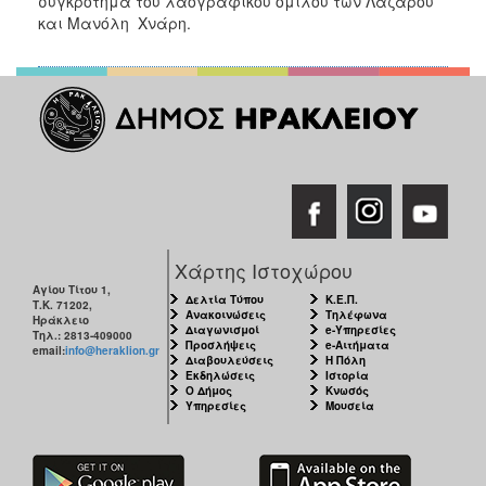
συγκρότημα του λαογραφικού ομίλου των Λάζαρου
και Μανόλη Χνάρη.
Χάρτης Ιστοχώρου
Αγίου Τίτου 1,
Δελτία Τύπου
Κ.Ε.Π.
Τ.Κ. 71202,
Ανακοινώσεις
Τηλέφωνα
Ηράκλειο
Διαγωνισμοί
e-Υπηρεσίες
Τηλ.: 2813-409000
Προσλήψεις
e-Αιτήματα
email:
info@heraklion.gr
Διαβουλεύσεις
Η Πόλη
Εκδηλώσεις
Ιστορία
Ο Δήμος
Κνωσός
Υπηρεσίες
Μουσεία