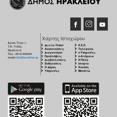
ΑΝΘΕΚΤΙΚΗ
ΠΟΛΗ
Χάρτης Ιστοχώρου
Αγίου Τίτου 1,
Δελτία Τύπου
Κ.Ε.Π.
Τ.Κ. 71202,
Ανακοινώσεις
Τηλέφωνα
Ηράκλειο
Διαγωνισμοί
e-Υπηρεσίες
Τηλ.: 2813-409000
Προσλήψεις
e-Αιτήματα
email:
info@heraklion.gr
Διαβουλεύσεις
Η Πόλη
Εκδηλώσεις
Ιστορία
Ο Δήμος
Κνωσός
Υπηρεσίες
Μουσεία