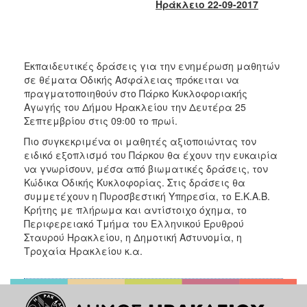
2018
Ηράκλειο 22-09-2017
2017
2016
2015
Εκπαιδευτικές δράσεις για την ενημέρωση μαθητών
σε θέματα Οδικής Ασφάλειας πρόκειται να
2013
πραγματοποιηθούν στο Πάρκο Κυκλοφοριακής
2012
Αγωγής του Δήμου Ηρακλείου την Δευτέρα 25
Σεπτεμβρίου στις 09꞉00 το πρωί.
2011
Πιο συγκεκριμένα οι μαθητές αξιοποιώντας τον
2010
ειδικό εξοπλισμό του Πάρκου θα έχουν την ευκαιρία
2006
να γνωρίσουν, μέσα από βιωματικές δράσεις, τον
Κώδικα Οδικής Κυκλοφορίας. Στις δράσεις θα
συμμετέχουν η Πυροσβεστική Υπηρεσία, το Ε.Κ.Α.Β.
Κρήτης με πλήρωμα και αντίστοιχο όχημα, το
Περιφερειακό Τμήμα του Ελληνικού Ερυθρού
Ο
Σταυρού Ηρακλείου, η Δημοτική Αστυνομία, η
ΤΟΠΟΣ
Τροχαία Ηρακλείου κ.α.
ΜΑΣ
ΠΟΛΙΤΙΣΜΟΣ