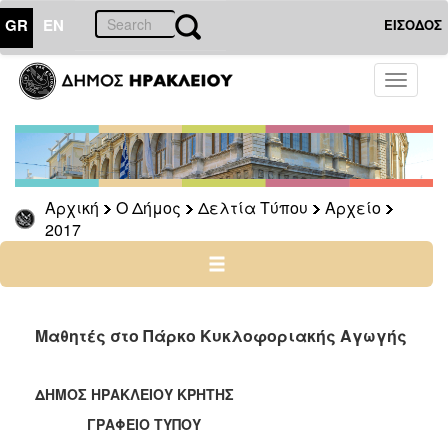
GR
EN
ΕΙΣΟΔΟΣ
Ο
Toggle
ΔΗΜΟΣ
navigati
Δελτία
Τύπου
Αρχείο
Αρχική
Ο Δήμος
Δελτία Τύπου
Αρχείο
2026
2017
2025
2024
2023
2022
Μαθητές στο Πάρκο Κυκλοφοριακής Αγωγής
2021
2020
ΔΗΜΟΣ ΗΡΑΚΛΕΙΟΥ ΚΡΗΤΗΣ
2019
ΓΡΑΦΕΙΟ ΤΥΠΟΥ