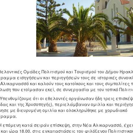
θελοντικές Ομάδες Πολιτισμού και Τουρισμού του Δήμου Ηρακλ
ραμμα εισηγήσεων και περιηγήσεών τους σε ιστορικές συνοικί
Αλικαρνασσό και καλούν τους κατοίκους και τους συμπολίτες
λωση που ετοίμασαν εκεί, σε συνεργασία με τον τοπικό Πολιτ
θυμίζουμε ότι οι εθελοντές οργάνωσαν ήδη τρεις επισκέψεις
δας και της Χρυσοπηγής), περιελάμβαναν ομιλία και περιήγησ
νησε με διευρυμένη ομιλία και ολοκληρώθηκε με χορωδιακό
πρόγρα
όμενη κατά σειράν επίσκεψη, στην Νέα Αλικαρνασσό, έχει π
 και ώρα 18.00, στις εγκαταστάσεις του φιλόξενου Πολιτιστικ