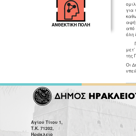
ομιλ
για 
καθώ
αφήγ
ΑΝΘΕΚΤΙΚΗ ΠΟΛΗ
από 
όλη 
Για 
μετ’
της 
Οι Δ
υπεύ
Αγίου Τίτου 1,
Τ.Κ. 71202,
Ηράκλειο