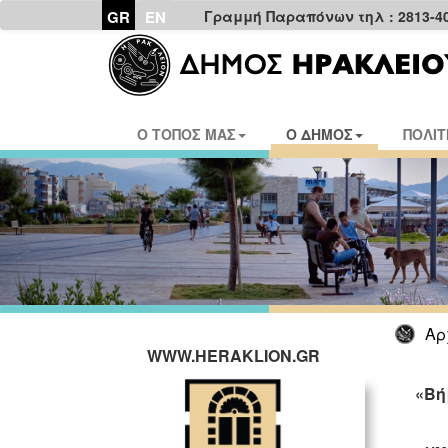
GR
EN
Γραμμή Παραπόνων τηλ : 2813-4
Ο ΤΟΠΟΣ ΜΑΣ
Ο ΔΗΜΟΣ
ΠΟΛΙΤ
Αρ
WWW.HERAKLION.GR
«Βή