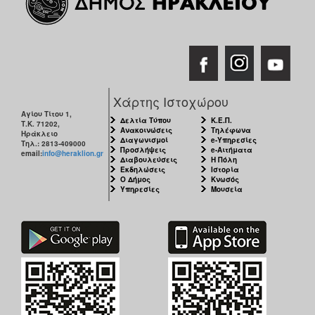
Χάρτης Ιστοχώρου
Αγίου Τίτου 1,
Δελτία Τύπου
Κ.Ε.Π.
Τ.Κ. 71202,
Ανακοινώσεις
Τηλέφωνα
Ηράκλειο
Διαγωνισμοί
e-Υπηρεσίες
Τηλ.: 2813-409000
Προσλήψεις
e-Αιτήματα
email:
info@heraklion.gr
Διαβουλεύσεις
Η Πόλη
Εκδηλώσεις
Ιστορία
Ο Δήμος
Κνωσός
Υπηρεσίες
Μουσεία