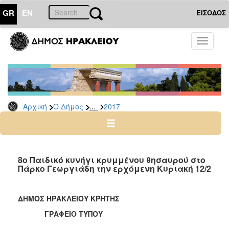
GR
EN
ΕΙΣΟΔΟΣ
Ο
Toggle
ΔΗΜΟΣ
navigati
Δελτία
Τύπου
Αρχείο
...
Αρχική
Ο Δήμος
2017
2026
2025
2024
2023
8ο Παιδικό κυνήγι κρυμμένου θησαυρού στο
Πάρκο Γεωργιάδη την ερχόμενη Κυριακή 12/2
2022
2021
ΔΗΜΟΣ ΗΡΑΚΛΕΙΟΥ ΚΡΗΤΗΣ
2020
ΓΡΑΦΕΙΟ ΤΥΠΟΥ
2019