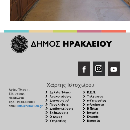
Χάρτης Ιστοχώρου
Αγίου Τίτου 1,
Δελτία Τύπου
Κ.Ε.Π.
Τ.Κ. 71202,
Ανακοινώσεις
Τηλέφωνα
Ηράκλειο
Διαγωνισμοί
e-Υπηρεσίες
Τηλ.: 2813-409000
Προσλήψεις
e-Αιτήματα
email:
info@heraklion.gr
Διαβουλεύσεις
Η Πόλη
Εκδηλώσεις
Ιστορία
Ο Δήμος
Κνωσός
Υπηρεσίες
Μουσεία