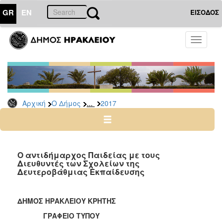
GR
EN
ΕΙΣΟΔΟΣ
Ο
Toggle
ΔΗΜΟΣ
navigati
Δελτία
Τύπου
Αρχείο
...
Αρχική
Ο Δήμος
2017
2026
2025
2024
2023
Ο αντιδήμαρχος Παιδείας με τους
Διευθυντές των Σχολείων της
2022
Δευτεροβάθμιας Εκπαίδευσης
2021
2020
ΔΗΜΟΣ ΗΡΑΚΛΕΙΟΥ ΚΡΗΤΗΣ
2019
ΓΡΑΦΕΙΟ ΤΥΠΟΥ