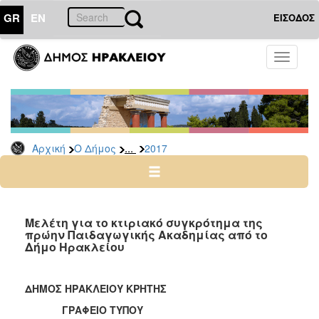
GR
EN
ΕΙΣΟΔΟΣ
Ο
Toggle
ΔΗΜΟΣ
navigati
Δελτία
Τύπου
Αρχείο
...
Αρχική
Ο Δήμος
2017
2026
2025
2024
2023
Μελέτη για το κτιριακό συγκρότημα της
πρώην Παιδαγωγικής Ακαδημίας από το
2022
Δήμο Ηρακλείου
2021
2020
ΔΗΜΟΣ ΗΡΑΚΛΕΙΟΥ ΚΡΗΤΗΣ
2019
ΓΡΑΦΕΙΟ ΤΥΠΟΥ