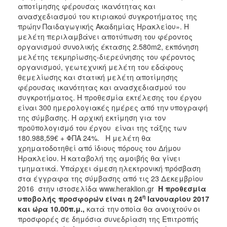
αποτίμησης φέρουσας ικανότητας και
ΑΝΘΕΚΤΙΚΗ
ΠΟΛΗ
ανασχεδιασμού του κτιριακού συγκροτήματος της
πρώην Παιδαγωγικής Ακαδημίας Ηρακλείου». H
μελέτη περιλαμβάνει αποτύπωση του φέροντος
οργανισμού συνολικής έκτασης 2.580m2, εκπόνηση
μελέτης τεκμηρίωσης-διερεύνησης του φέροντος
οργανισμού, γεωτεχνική μελέτη του εδάφους
θεμελίωσης και στατική μελέτη αποτίμησης
φέρουσας ικανότητας και ανασχεδιασμού του
συγκροτήματος. Η προθεσμία εκτέλεσης του έργου
είναι 300 ημερολογιακές ημέρες από την υπογραφή
της σύμβασης. Η αρχική εκτίμηση για τον
προϋπολογισμό του έργου είναι της τάξης των
180.988,59€ + ΦΠΑ 24%. Η μελέτη θα
χρηματοδοτηθεί από ίδιους πόρους του Δήμου
Ηρακλείου. Η καταβολή της αμοιβής θα γίνει
τμηματικά. Υπάρχει άμεση ηλεκτρονική πρόσβαση
στα έγγραφα της σύμβασης από τις 23 Δεκεμβρίου
2016 στην ιστοσελίδα www.heraklion.gr
Η προθεσμία
η
υποβολής προσφορών
είναι η 24
Ιανουαρίου 2017
και ώρα 10.00π.μ.,
κατά την οποία θα ανοιχτούν οι
προσφορές σε δημόσια συνεδρίαση της Επιτροπής