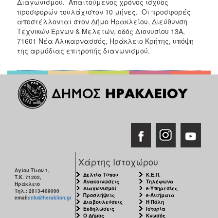
Διαγωνισμού. Απαιτούμενος χρόνος ισχύος
προσφορών τουλάχιστον 10 μήνες. Οι προσφορές
αποστέλλονται στον Δήμο Ηρακλείου, Διεύθυνση
Τεχνικών Έργων & Μελετών, οδός Διονυσίου 13Α,
71601 Νέα Αλικαρνασσός, Ηράκλειο Κρήτης, υπόψη
της αρμόδιας επιτροπής διαγωνισμού.
Χάρτης Ιστοχώρου
Αγίου Τίτου 1,
Δελτία Τύπου
Κ.Ε.Π.
Τ.Κ. 71202,
Ανακοινώσεις
Τηλέφωνα
Ηράκλειο
Διαγωνισμοί
e-Υπηρεσίες
Τηλ.: 2813-409000
Προσλήψεις
e-Αιτήματα
email:
info@heraklion.gr
Διαβουλεύσεις
Η Πόλη
Εκδηλώσεις
Ιστορία
Ο Δήμος
Κνωσός