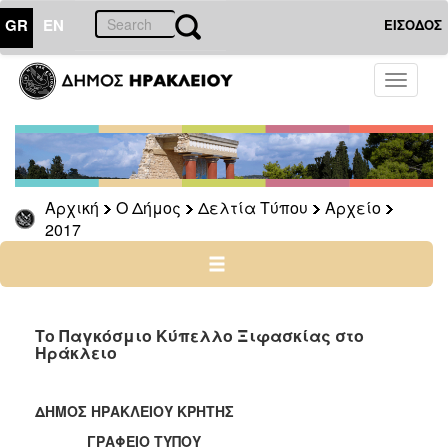
GR
EN
ΕΙΣΟΔΟΣ
Ο
Toggle
ΔΗΜΟΣ
navigati
Δελτία
Τύπου
Αρχείο
Αρχική
Ο Δήμος
Δελτία Τύπου
Αρχείο
2026
2017
2025
2024
2023
2022
Το Παγκόσμιο Κύπελλο Ξιφασκίας στο
Ηράκλειο
2021
2020
ΔΗΜΟΣ ΗΡΑΚΛΕΙΟΥ ΚΡΗΤΗΣ
2019
ΓΡΑΦΕΙΟ ΤΥΠΟΥ