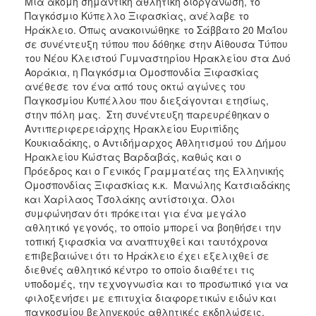
Μια ακόμη σημαντική αθλητική διοργάνωση, το
ΑΝΘΕΚΤΙΚΗ
Παγκόσμιο Κύπελλο Ξιφασκίας, ανέλαβε το
ΠΟΛΗ
Ηράκλειο. Όπως ανακοινώθηκε το Σάββατο 20 Μαΐου
σε συνέντευξη τύπου που δόθηκε στην Αίθουσα Τύπου
του Νέου Κλειστού Γυμναστηρίου Ηρακλείου στα Δυό
Αοράκια, η Παγκόσμια Ομοσπονδία Ξιφασκίας
ανέθεσε τον ένα από τους οκτώ αγώνες του
Παγκοσμίου Κυπέλλου που διεξάγονται ετησίως,
στην πόλη μας. Στη συνέντευξη παρευρέθηκαν ο
Αντιπεριφερειάρχης Ηρακλείου Ευριπίδης
Κουκιαδάκης, ο Αντιδήμαρχος Αθλητισμού του Δήμου
Ηρακλείου Κώστας Βαρδαβάς, καθώς και ο
Πρόεδρος και ο Γενικός Γραμματέας της Ελληνικής
Ομοσπονδίας Ξιφασκίας κ.κ. Μανώλης Κατσιαδάκης
και Χαρίλαος Τσολάκης αντίστοιχα. Όλοι
συμφώνησαν ότι πρόκειται για ένα μεγάλο
αθλητικό γεγονός, το οποίο μπορεί να βοηθήσει την
τοπική ξιφασκία να αναπτυχθεί και ταυτόχρονα
επιβεβαιώνει ότι το Ηράκλειο έχει εξελιχθεί σε
διεθνές αθλητικό κέντρο το οποίο διαθέτει τις
υποδομές, την τεχνογνωσία και το προσωπικό για να
φιλοξενήσει με επιτυχία διαφορετικών ειδών και
παγκοσμίου βεληνεκούς αθλητικές εκδηλώσεις.