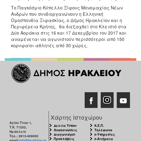
Το Παγκόσμιο Κύπελλο Ξίφους Μονομαχίας Νέων
Ανδρών που συνδιοργανώνουν η Ελληνική
Ομοσπονδία Ξιφασκίας, ο Δήμος Ηρακλείου και η
Περιφέρεια Κρήτης, θα διεξαχθεί στο Κλειστό στα
Δύο Αοράκια στις 16 και 17 Δεκεμβρίου του 2017 και
αναμένεται να αγωνιστούν περισσότεροι από 150
κορυφαίοι αθλητές από 30 χώρες.
Χάρτης Ιστοχώρου
Αγίου Τίτου 1,
Δελτία Τύπου
Κ.Ε.Π.
Τ.Κ. 71202,
Ανακοινώσεις
Τηλέφωνα
Ηράκλειο
Διαγωνισμοί
e-Υπηρεσίες
Τηλ.: 2813-409000
Προσλήψεις
e-Αιτήματα
email:
info@heraklion.gr