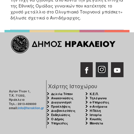
της Εθνικής Ομάδας γυναικών που κατέκτησε το
χρυσό μετάλλιο στο Ολυμπιακό Τουρνουά μπάσκετ»
δήλωσε σχετικά ο Αντιδήμαρχος.
Χάρτης Ιστοχώρου
Αγίου Τίτου 1,
Δελτία Τύπου
Κ.Ε.Π.
Τ.Κ. 71202,
Ανακοινώσεις
Τηλέφωνα
Ηράκλειο
Διαγωνισμοί
e-Υπηρεσίες
Τηλ.: 2813-409000
Προσλήψεις
e-Αιτήματα
email:
info@heraklion.gr
Διαβουλεύσεις
Η Πόλη
Εκδηλώσεις
Ιστορία
Ο Δήμος
Κνωσός
Υπηρεσίες
Μουσεία