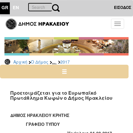
GR
EN
ΕΙΣΟΔΟΣ
Ο
Toggle
ΔΗΜΟΣ
navigati
Δελτία
Τύπου
Αρχείο
...
Αρχική
Ο Δήμος
2017
2026
2025
2024
2023
Προετοιμάζεται για το Ευρωπαϊκό
Πρωτάθλημα Κωφών ο Δήμος Ηρακλείου
2022
2021
ΔΗΜΟΣ ΗΡΑΚΛΕΙΟΥ ΚΡΗΤΗΣ
2020
ΓΡΑΦΕΙΟ ΤΥΠΟΥ
2019
Ηράκλειο 04-08-2017