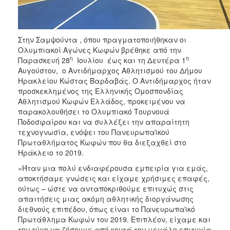
ΑΝΘΕΚΤΙΚΗ
ΠΟΛΗ
Στην Σαμψούντα , όπου πραγματοποιήθηκαν οι
Ολυμπιακοί Αγώνες Κωφών βρέθηκε από την
η
η
Παρασκευή 28
Ιουλίου έως και τη Δευτέρα 1
Αυγούστου, ο Αντιδήμαρχος Αθλητισμού του Δήμου
Ηρακλείου Κώστας Βαρδαβάς. Ο Αντιδήμαρχος ήταν
προσκεκλημένος της Ελληνικής Ομοσπονδίας
Αθλητισμού Κωφών Ελλάδος, προκειμένου να
παρακολουθήσει το Ολυμπιακό Τουρνουά
Ποδοσφαίρου και να συλλέξει την απαραίτητη
τεχνογνωσία, ενόψει του Πανευρωπαϊκού
Πρωταθλήματος Κωφών που θα διεξαχθεί στο
Ηράκλειο το 2019.
«Ήταν μια πολύ ενδιαφέρουσα εμπειρία για εμάς,
αποκτήσαμε γνώσεις και είχαμε χρήσιμες επαφές,
ούτως – ώστε να ανταποκριθούμε επιτυχώς στις
απαιτήσεις μιας ακόμη αθλητικής διοργάνωσης
διεθνούς επιπέδου, όπως είναι το Πανευρωπαϊκό
Πρωτάθλημα Κωφών του 2019. Επιπλέον, είχαμε και
την τύχη να ζήσουμε από κοντά την μεγάλη επιτυχία