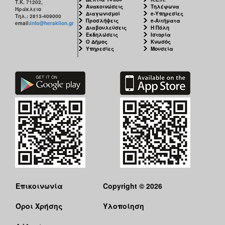
Τ.Κ. 71202,
Ανακοινώσεις
Τηλέφωνα
Ηράκλειο
Διαγωνισμοί
e-Υπηρεσίες
Τηλ.: 2813-409000
Προσλήψεις
e-Αιτήματα
email:
info@heraklion.gr
Διαβουλεύσεις
Η Πόλη
Εκδηλώσεις
Ιστορία
Ο Δήμος
Κνωσός
Υπηρεσίες
Μουσεία
Επικοινωνία
Copyright © 2026
Όροι Χρήσης
Υλοποίηση