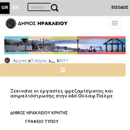
GR
EN
ΕΙΣΟΔΟΣ
Ο
Toggle
ΔΗΜΟΣ
navigati
Δελτία
Τύπου
Αρχείο
...
Αρχική
Ο Δήμος
2017
2026
2025
2024
2023
Ξεκινάνε οι εργασίες φρεζαρίσματος και
ασφαλτόστρωσης στην οδό Ούλαφ Πάλμε
2022
`
2021
ΔΗΜΟΣ ΗΡΑΚΛΕΙΟΥ ΚΡΗΤΗΣ
2020
ΓΡΑΦΕΙΟ ΤΥΠΟΥ
2019