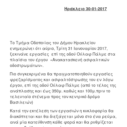
2018
Ηράκλειο 30-01-2017
2017
2016
2015
2013
Το Τμήμα Οδοποιίας του Δήμου Ηρακλείου
2012
ενημερώνει ότι αύριο, Τρίτη 31 Ιανουαρίου 2017,
2011
ξεκινάνε εργασίες επί της οδού Ούλαφ Πάλμε στα
πλαίσια του έργου «Ανακατασκευή ασφαλτικών
2010
οδοστρωμάτων».
2006
Πιο συγκεκριμένα θα πραγματοποιηθούν εργασίες
φρεζαρίσματος και ασφαλτόστρωσης του εν λόγω
έργου, επί της οδού Ούλαφ Πάλμε (από το τέλος της
ανάπλασης και έως 350μ. καθώς και 100μ.πριν το
τελευταίο στένεμα προς τον κεντρικό δρόμο
Ο
ΤΟΠΟΣ
Βασιλειών)
ΜΑΣ
Κατά την εκτέλεση των εργασιών η κυκλοφορία θα
διακόπτεται και θα διεξάγεται μόνο στο ένα ρεύμα,
ΠΟΛΙΤΙΣΜΟΣ
ανά μία κατεύθυνση κάθε φορά και θα ρυθμίζεται