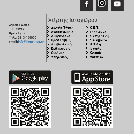
Χάρτης Ιστοχώρου
Αγίου Τίτου 1,
Δελτία Τύπου
Κ.Ε.Π.
Τ.Κ. 71202,
Ανακοινώσεις
Τηλέφωνα
Ηράκλειο
Διαγωνισμοί
e-Υπηρεσίες
Τηλ.: 2813-409000
Προσλήψεις
e-Αιτήματα
email:
info@heraklion.gr
Διαβουλεύσεις
Η Πόλη
Εκδηλώσεις
Ιστορία
Ο Δήμος
Κνωσός
Υπηρεσίες
Μουσεία