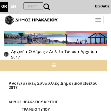
GR
EN
ΕΙΣΟΔΟΣ
Ο
Toggle
ΔΗΜΟΣ
navigati
Δελτία
Τύπου
Αρχείο
Αρχική
Ο Δήμος
Δελτία Τύπου
Αρχείο
2026
2017
2025
2024
2023
2022
Ανοιξιάτικες Συναυλίες Δημοτικού Ωδείου
2017
2021
2020
ΔΗΜΟΣ ΗΡΑΚΛΕΙΟΥ ΚΡΗΤΗΣ
2019
ΓΡΑΦΕΙΟ ΤΥΠΟΥ