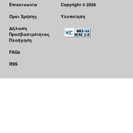
Επικοινωνία
Copyright © 2026
Όροι Χρήσης
Υλοποίηση
Δήλωση
Προσβασιμότητας
Πλοήγηση
FAQs
RSS