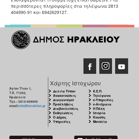
ΑΝΘΕΚΤΙΚΗ
περισσότερες πληροφορίες στα τηλέφωνα 2813
ΠΟΛΗ
404990-91 και 6942629127.
Χάρτης Ιστοχώρου
Αγίου Τίτου 1,
Δελτία Τύπου
Κ.Ε.Π.
Τ.Κ. 71202,
Ανακοινώσεις
Τηλέφωνα
Ηράκλειο
Διαγωνισμοί
e-Υπηρεσίες
Τηλ.: 2813-409000
Προσλήψεις
e-Αιτήματα
email:
info@heraklion.gr
Διαβουλεύσεις
Η Πόλη
Εκδηλώσεις
Ιστορία
Ο Δήμος
Κνωσός
Υπηρεσίες
Μουσεία