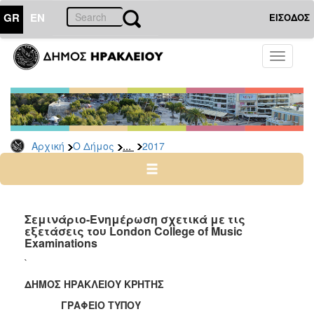
GR
EN
ΕΙΣΟΔΟΣ
Ο
Toggle
ΔΗΜΟΣ
navigati
Δελτία
Τύπου
Αρχείο
...
Αρχική
Ο Δήμος
2017
2026
2025
2024
2023
Σεμινάριο-Ενημέρωση σχετικά με τις
εξετάσεις του London College of Music
2022
Examinations
2021
`
2020
ΔΗΜΟΣ ΗΡΑΚΛΕΙΟΥ ΚΡΗΤΗΣ
2019
ΓΡΑΦΕΙΟ ΤΥΠΟΥ