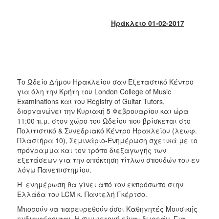
2018
2017
Ηράκλειο 01-02-2017
2016
2015
2013
2012
Το Ωδείο Δήμου Ηρακλείου σαν Εξεταστικό Κέντρο
2011
για όλη την Κρήτη του London College of Music
Examinations και του Registry of Guitar Tutors,
2010
διοργανώνει την Κυριακή 5 Φεβρουαρίου και ώρα
2006
11:00 π.μ. στον χώρο του Ωδείου που βρίσκεται στο
Πολιτιστικό & Συνεδριακό Κέντρο Ηρακλείου (λεωφ.
Πλαστήρα 10), Σεμινάριο-Ενημέρωση σχετικά με το
πρόγραμμα και τον τρόπο διεξαγωγής των
εξετάσεων για την απόκτηση τίτλων σπουδών του εν
Ο
λόγω Πανεπιστημίου.
ΤΟΠΟΣ
ΜΑΣ
Η ενημέρωση θα γίνει από τον εκπρόσωπο στην
Ελλάδα του LCM κ. Παντελή Γκέρτσο.
ΠΟΛΙΤΙΣΜΟΣ
Μπορούν να παρευρεθούν όσοι Καθηγητές Μουσικής
ενδιαφέρονται. Η συμμετοχή είναι δωρεάν. Για