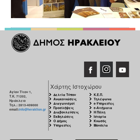
Χάρτης Ιστοχώρου
Αγίου Τίτου 1,
Δελτία Τύπου
Κ.Ε.Π.
Τ.Κ. 71202,
Ανακοινώσεις
Τηλέφωνα
Ηράκλειο
Διαγωνισμοί
e-Υπηρεσίες
Τηλ.: 2813-409000
Προσλήψεις
e-Αιτήματα
email:
info@heraklion.gr
Διαβουλεύσεις
Η Πόλη
Εκδηλώσεις
Ιστορία
Ο Δήμος
Κνωσός
Υπηρεσίες
Μουσεία