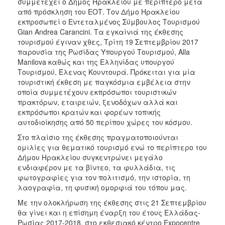
συμμετέχει ο Δήμος Ηρακλείου με περίπτερο μετά
ΑΝΘΕΚΤΙΚΗ
από πρόσκληση του ΕΟΤ. Τον Δήμο Ηρακλείου
ΠΟΛΗ
εκπροσωπεί ο Εντεταλμένος Σύμβουλος Τουρισμού
Gian Andrea Carancini. Τα εγκαίνιά της έκθεσης
τουρισμού έγιναν χθες, Τρίτη 19 Σεπτεμβρίου 2017
παρουσία της Ρωσίδας Υπουργού Τουρισμού, Alla
Manilova καθώς και της Ελληνίδας υπουργού
Τουρισμού, Έλενας Κουντουρά. Πρόκειται για μία
τουριστική έκθεση με παγκόσμια εμβέλεια στην
οποία συμμετέχουν εκπρόσωποι τουριστικών
πρακτόρων, εταιρειών, ξενοδόχων αλλά και
εκπρόσωποι κρατών και φορέων τοπικής
αυτοδιοίκησης από 50 περίπου χώρες του κόσμου.
Στο πλαίσιο της έκθεσης πραγματοποιούνται
ομιλίες για θεματικό τουρισμό ενώ το περίπτερο του
Δήμου Ηρακλείου συγκεντρώνει μεγάλο
ενδιαφέρον με τα βίντεο, τα φυλλάδια, τις
φωτογραφίες για τον πολιτισμό, την ιστορία, τη
λαογραφία, τη φυσική ομορφιά του τόπου μας.
Με την ολοκλήρωση της έκθεσης στις 21 Σεπτεμβρίου
θα γίνει και η επίσημη έναρξη του έτους Ελλάδας-
Ρωσίας 2017-2018, στο εκθεσιακό κέντρο Expocentre