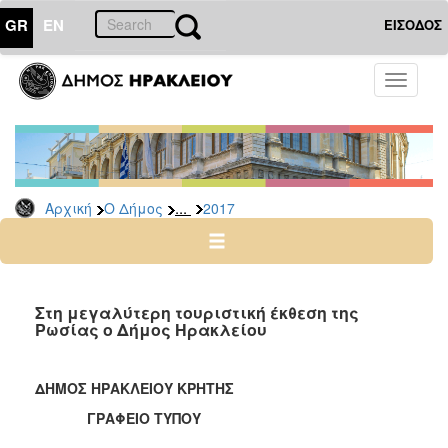
GR
EN
ΕΙΣΟΔΟΣ
Ο
Toggle
ΔΗΜΟΣ
navigati
Δελτία
Τύπου
Αρχείο
...
Αρχική
Ο Δήμος
2017
2026
2025
2024
2023
Στη μεγαλύτερη τουριστική έκθεση της
Ρωσίας ο Δήμος Ηρακλείου
2022
2021
ΔΗΜΟΣ ΗΡΑΚΛΕΙΟΥ ΚΡΗΤΗΣ
2020
ΓΡΑΦΕΙΟ ΤΥΠΟΥ
2019