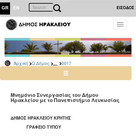
GR
EN
ΕΙΣΟΔΟΣ
Ο
Toggle
ΔΗΜΟΣ
navigati
Δελτία
Τύπου
Αρχείο
...
Αρχική
Ο Δήμος
2017
2026
2025
2024
2023
Μνημόνιο Συνεργασίας του Δήμου
Ηρακλείου με το Πανεπιστήμιο Λευκωσίας
2022
2021
ΔΗΜΟΣ ΗΡΑΚΛΕΙΟΥ ΚΡΗΤΗΣ
2020
ΓΡΑΦΕΙΟ ΤΥΠΟΥ
2019