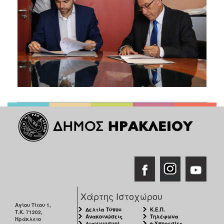
Χάρτης Ιστοχώρου
Αγίου Τίτου 1,
Δελτία Τύπου
Κ.Ε.Π.
Τ.Κ. 71202,
Ανακοινώσεις
Τηλέφωνα
Ηράκλειο
Διαγωνισμοί
e-Υπηρεσίες