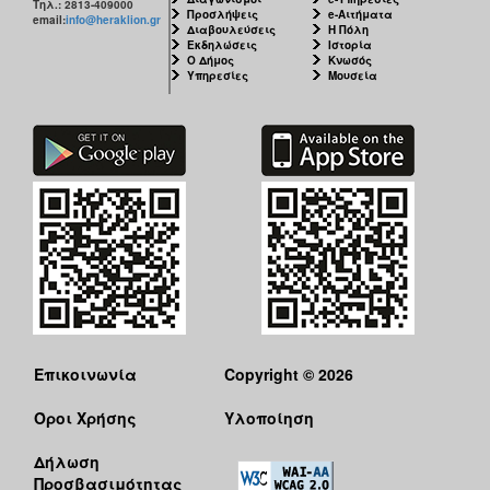
Τηλ.: 2813-409000
Προσλήψεις
e-Αιτήματα
email:
info@heraklion.gr
Διαβουλεύσεις
Η Πόλη
Εκδηλώσεις
Ιστορία
Ο Δήμος
Κνωσός
Υπηρεσίες
Μουσεία
Επικοινωνία
Copyright © 2026
Όροι Χρήσης
Υλοποίηση
Δήλωση
Προσβασιμότητας