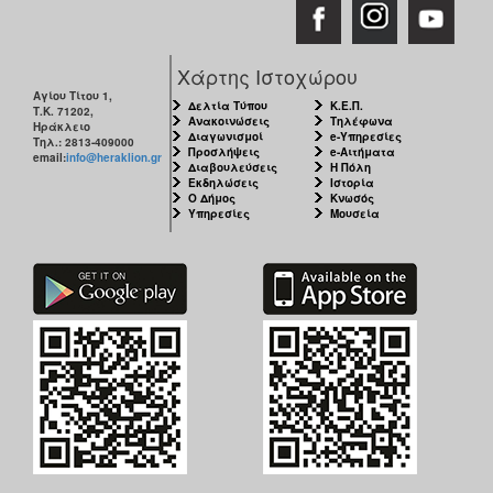
Χάρτης Ιστοχώρου
Αγίου Τίτου 1,
Δελτία Τύπου
Κ.Ε.Π.
Τ.Κ. 71202,
Ανακοινώσεις
Τηλέφωνα
Ηράκλειο
Διαγωνισμοί
e-Υπηρεσίες
Τηλ.: 2813-409000
Προσλήψεις
e-Αιτήματα
email:
info@heraklion.gr
Διαβουλεύσεις
Η Πόλη
Εκδηλώσεις
Ιστορία
Ο Δήμος
Κνωσός
Υπηρεσίες
Μουσεία