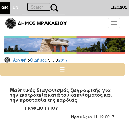
GR
EN
ΕΙΣΟΔΟΣ
Ο
Toggle
ΔΗΜΟΣ
navigati
Δελτία
Τύπου
Αρχείο
...
Αρχική
Ο Δήμος
2017
2026
2025
2024
2023
Μαθητικός διαγωνισμός ζωγραφικής για
την εκστρατεία κατά του καπνίσματος και
2022
την προστασία της καρδιάς
2021
ΓΡΑΦΕΙΟ ΤΥΠΟΥ
2020
Ηράκλειο 11-12-2017
2019