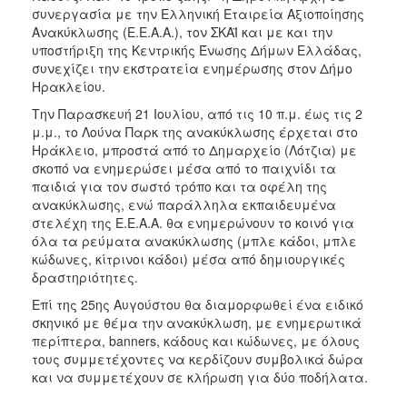
ΑΝΘΕΚΤΙΚΗ
συνεργασία με την Ελληνική Εταιρεία Αξιοποίησης
ΠΟΛΗ
Ανακύκλωσης (Ε.Ε.Α.Α.), τον ΣΚΑΪ και με και την
υποστήριξη της Κεντρικής Ένωσης Δήμων Ελλάδας,
συνεχίζει την εκστρατεία ενημέρωσης στον Δήμο
Ηρακλείου.
Την Παρασκευή 21 Ιουλίου, από τις 10 π.μ. έως τις 2
μ.μ., το Λούνα Παρκ της ανακύκλωσης έρχεται στο
Ηράκλειο, μπροστά από το Δημαρχείο (Λότζια) με
σκοπό να ενημερώσει μέσα από το παιχνίδι τα
παιδιά για τον σωστό τρόπο και τα οφέλη της
ανακύκλωσης, ενώ παράλληλα εκπαιδευμένα
στελέχη της Ε.Ε.Α.Α. θα ενημερώνουν το κοινό για
όλα τα ρεύματα ανακύκλωσης (μπλε κάδοι, μπλε
κώδωνες, κίτρινοι κάδοι) μέσα από δημιουργικές
δραστηριότητες.
Επί της 25ης Αυγούστου θα διαμορφωθεί ένα ειδικό
σκηνικό με θέμα την ανακύκλωση, με ενημερωτικά
περίπτερα, banners, κάδους και κώδωνες, με όλους
τους συμμετέχοντες να κερδίζουν συμβολικά δώρα
και να συμμετέχουν σε κλήρωση για δύο ποδήλατα.