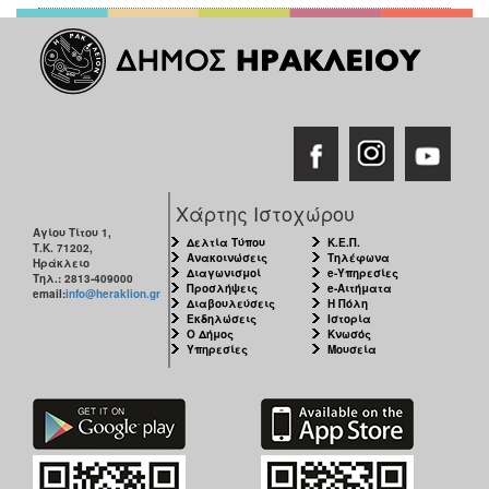
Χάρτης Ιστοχώρου
Αγίου Τίτου 1,
Δελτία Τύπου
Κ.Ε.Π.
Τ.Κ. 71202,
Ανακοινώσεις
Τηλέφωνα
Ηράκλειο
Διαγωνισμοί
e-Υπηρεσίες
Τηλ.: 2813-409000
Προσλήψεις
e-Αιτήματα
email:
info@heraklion.gr
Διαβουλεύσεις
Η Πόλη
Εκδηλώσεις
Ιστορία
Ο Δήμος
Κνωσός
Υπηρεσίες
Μουσεία