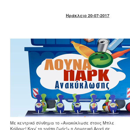
2018
2017
Ηράκλειο 20-07-2017
2016
2015
2013
2012
2011
2010
2006
Ο
ΤΟΠΟΣ
ΜΑΣ
ΠΟΛΙΤΙΣΜΟΣ
Με κεντρικό σύνθημα το «Ανακύκλωσε στους Μπλε
Κάδους! Καν’ το τρόπο ζωής!» η Δημοτική Αρχή σε