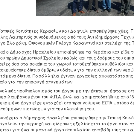
Τοπικές Κοινότητες Κερασίων και Δαφνών επισκέφθηκε χθες, 
λης Λαμπρινός συνοδευόμενος από τους Αντιδημάρχους Τεχνι
γο Βλαχάκη, Οικονομικών Γιώργο Καραντινό και στελέχη της 
κά ο Δήμαρχος Ηρακλείου επισκέφθηκε τα Κεράσια και είδε τι
του πρώην Δημοτικού Σχολείου καθώς και τους δρόμους του οικι
είες όσο στα σοκάκια του χωριού τοποθετήθηκαν κυβόλιθοι και
σκευάστηκε δίκτυο όμβριων υδάτων για την συλλογή των νερών 
τάμενο δίκτυο. Παράλληλα έγιναν εργασίες αποκατάστασης 
αίο για την αποφυγή ατυχημάτων.
νολικός προϋπολογισμός του έργου με την έκπτωση έφτασε στο
εριλαμβανομένου του Φ.Π.Α. 24%. και χρηματοδοτήθηκε από ίδ
εκριμένο έργο είχε ενταχθεί στο προηγούμενο ΕΣΠΑ ωστόσο δε
τούμενων πιστώσεων για την υλοποίηση του.
συνέχεια ο Δήμαρχος Ηρακλείου επισκέφθηκε την Τοπική Κοιν
χολούν την περιοχή και είδε πως εξελίσσεται το έργο στον α
ειται για ένα σημαντικό έργο στο πλαίσιο αναβάθμισης του α