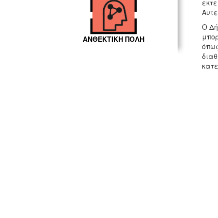
εκτε
Αυτε
Ο Δή
μπορ
ΑΝΘΕΚΤΙΚΗ ΠΟΛΗ
όπως
διαθ
κατε