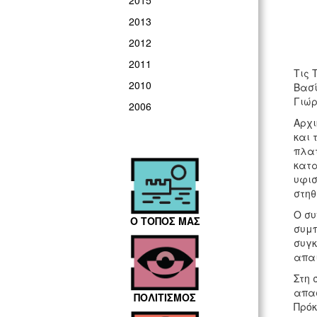
2015
2013
2012
2011
Τις 
2010
Βασί
Γιώρ
2006
Αρχι
και 
πλατ
κατα
υφισ
στηθ
Ο συ
Ο ΤΟΠΟΣ ΜΑΣ
συμπ
συγκ
απαι
Στη 
απασ
ΠΟΛΙΤΙΣΜΟΣ
Πρόκ