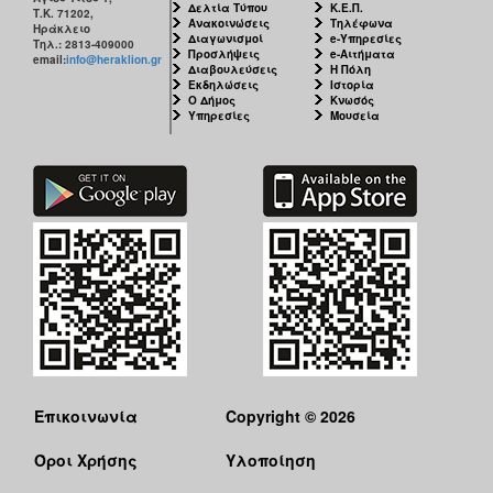
Δελτία Τύπου
Κ.Ε.Π.
Τ.Κ. 71202,
Ανακοινώσεις
Τηλέφωνα
Ηράκλειο
Διαγωνισμοί
e-Υπηρεσίες
Τηλ.: 2813-409000
Προσλήψεις
e-Αιτήματα
email:
info@heraklion.gr
Διαβουλεύσεις
Η Πόλη
Εκδηλώσεις
Ιστορία
Ο Δήμος
Κνωσός
Υπηρεσίες
Μουσεία
Επικοινωνία
Copyright © 2026
Όροι Χρήσης
Υλοποίηση