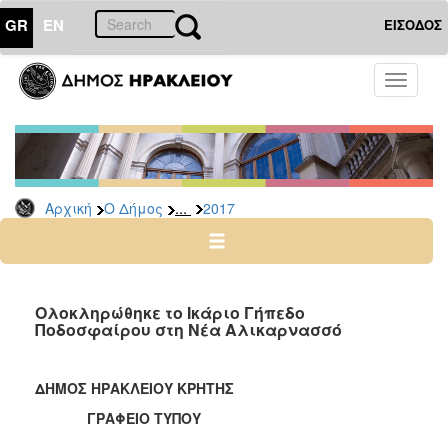
GR
EN
ΕΙΣΟΔΟΣ
Ο
Toggle
ΔΗΜΟΣ
navigati
Δελτία
Τύπου
Αρχείο
...
Αρχική
Ο Δήμος
2017
2026
2025
2024
2023
Ολοκληρώθηκε το Ικάριο Γήπεδο
Ποδοσφαίρου στη Νέα Αλικαρνασσό
2022
2021
ΔΗΜΟΣ ΗΡΑΚΛΕΙΟΥ ΚΡΗΤΗΣ
2020
ΓΡΑΦΕΙΟ ΤΥΠΟΥ
2019