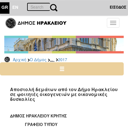
GR
EN
ΕΙΣΟΔΟΣ
Ο
Toggle
ΔΗΜΟΣ
navigati
Δελτία
Τύπου
Αρχείο
...
Αρχική
Ο Δήμος
2017
2026
2025
2024
2023
Αποστολή δεμάτων από τον Δήμο Ηρακλείου
σε φοιτητές οικογενειών με οικονομικές
2022
δυσκολίες
2021
2020
ΔΗΜΟΣ ΗΡΑΚΛΕΙΟΥ ΚΡΗΤΗΣ
2019
ΓΡΑΦΕΙΟ ΤΥΠΟΥ