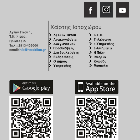
Χάρτης Ιστοχώρου
Αγίου Τίτου 1,
Δελτία Τύπου
Κ.Ε.Π.
Τ.Κ. 71202,
Ανακοινώσεις
Τηλέφωνα
Ηράκλειο
Διαγωνισμοί
e-Υπηρεσίες
Τηλ.: 2813-409000
Προσλήψεις
e-Αιτήματα
email:
info@heraklion.gr
Διαβουλεύσεις
Η Πόλη
Εκδηλώσεις
Ιστορία
Ο Δήμος
Κνωσός
Υπηρεσίες
Μουσεία