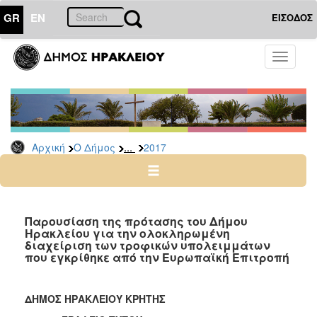
GR
EN
ΕΙΣΟΔΟΣ
Ο
Toggle
ΔΗΜΟΣ
navigati
Δελτία
Τύπου
Αρχείο
...
Αρχική
Ο Δήμος
2017
2026
2025
2024
2023
Παρουσίαση της πρότασης του Δήμου
Ηρακλείου για την ολοκληρωμένη
2022
διαχείριση των τροφικών υπολειμμάτων
2021
που εγκρίθηκε από την Ευρωπαϊκή Επιτροπή
2020
2019
ΔΗΜΟΣ ΗΡΑΚΛΕΙΟΥ ΚΡΗΤΗΣ