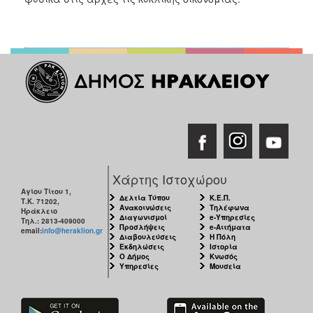
Χάρτης Ιστοχώρου
Αγίου Τίτου 1,
Δελτία Τύπου
Κ.Ε.Π.
Τ.Κ. 71202,
Ανακοινώσεις
Τηλέφωνα
Ηράκλειο
Διαγωνισμοί
e-Υπηρεσίες
Τηλ.: 2813-409000
Προσλήψεις
e-Αιτήματα
email:
info@heraklion.gr
Διαβουλεύσεις
Η Πόλη
Εκδηλώσεις
Ιστορία
Ο Δήμος
Κνωσός
Υπηρεσίες
Μουσεία