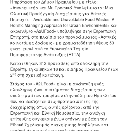
Η πρόταση του Δήμου Ηρακλείου με τίτλο:
ΑΝΘΕΚΤΙΚΗ
«Αποφευκτέα και Μη Τροφικά Υπολείμματα: Μια
ΠΟΛΗ
Ολιστική Προσέγγιση Διαχείρισης για Αστικές
Περιοχές - Avoidable and Unavoidable Food Wastes: A
Holistic Managing Approach for Urban Environments» και
ακρωνύμιο «A2UFood» υποβλήθηκε στην Ευρωπαϊκή
Επιτροπή, στο πλαίσιο του προγράμματος «Αστικές
καινοτόμες δράσεις» με χρηματοδότηση ύψους 50
εκατ. ευρώ από το Ευρωπαϊκό Ταμείο
Περιφερειακής Ανάπτυξης (ΕΤΠΑ).
Κατατέθηκαν 312 προτάσεις από ολόκληρη την
Ευρώπη, εγκρίθηκαν 16 και ο Δήμος Ηρακλείου ήταν
ος
2
στη σχετική κατάταξη.
Στόχος του «A2UFood» είναι η ανάπτυξη ενός
ολοκληρωμένου συστήματος διαχείρισης των
υπολειμμάτων τροφίμων στην πόλη του Ηρακλείου,
που να βασίζεται στις προτεραιότητες της
διαχείρισης όπως αυτές ορίζονται από την
Ευρωπαϊκή και Εθνική Νομοθεσία, την ανάγκη
επίτευξης συγκεκριμένων στόχων με βάση τον
Εθνικό Σχεδιασμός Διαχείρισης Αποβλήτων και
φυσικά στις αρχές τις κυκλικής οικονομίας.