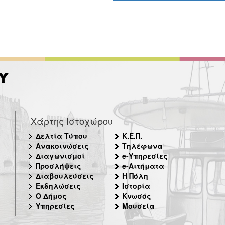
Χάρτης Ιστοχώρου
Δελτία Τύπου
Κ.Ε.Π.
Ανακοινώσεις
Τηλέφωνα
Διαγωνισμοί
e-Υπηρεσίες
Προσλήψεις
e-Αιτήματα
Διαβουλεύσεις
Η Πόλη
Εκδηλώσεις
Ιστορία
Ο Δήμος
Κνωσός
Υπηρεσίες
Μουσεία