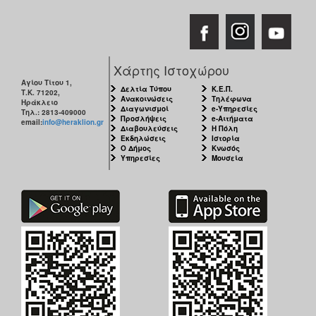
Χάρτης Ιστοχώρου
Αγίου Τίτου 1,
Δελτία Τύπου
Κ.Ε.Π.
Τ.Κ. 71202,
Ανακοινώσεις
Τηλέφωνα
Ηράκλειο
Διαγωνισμοί
e-Υπηρεσίες
Τηλ.: 2813-409000
Προσλήψεις
e-Αιτήματα
email:
info@heraklion.gr
Διαβουλεύσεις
Η Πόλη
Εκδηλώσεις
Ιστορία
Ο Δήμος
Κνωσός
Υπηρεσίες
Μουσεία