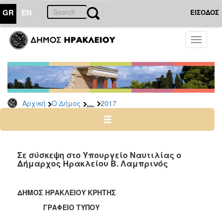
GR
EN
ΕΙΣΟΔΟΣ
Ο
Toggle
ΔΗΜΟΣ
navigati
Δελτία
Τύπου
Αρχείο
...
Αρχική
Ο Δήμος
2017
2026
2025
2024
2023
Σε σύσκεψη στο Υπουργείο Ναυτιλίας ο
Δήμαρχος Ηρακλείου Β. Λαμπρινός
2022
2021
ΔΗΜΟΣ ΗΡΑΚΛΕΙΟΥ ΚΡΗΤΗΣ
2020
ΓΡΑΦΕΙΟ ΤΥΠΟΥ
2019