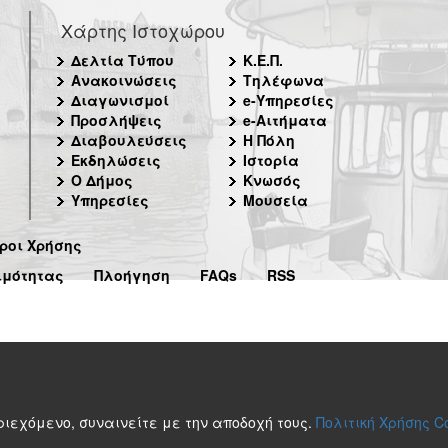
Χάρτης Ιστοχώρου
Δελτία Τύπου
Κ.Ε.Π.
Ανακοινώσεις
Τηλέφωνα
Διαγωνισμοί
e-Υπηρεσίες
Προσλήψεις
e-Αιτήματα
Διαβουλεύσεις
Η Πόλη
Εκδηλώσεις
Ιστορία
Ο Δήμος
Κνωσός
Υπηρεσίες
Μουσεία
ροι Χρήσης
ιμότητας
Πλοήγηση
FAQs
RSS
περιεχόμενο, συναινείτε με την αποδοχή τους.
Πολιτική Χρήσης C