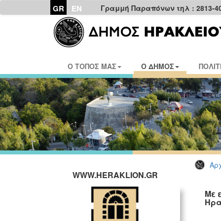
GR
EN
Γραμμή Παραπόνων τηλ : 2813-4
Ο ΤΟΠΟΣ ΜΑΣ
Ο ΔΗΜΟΣ
ΠΟΛΙΤ
Αρχ
WWW.HERAKLION.GR
Με 
Ηρα