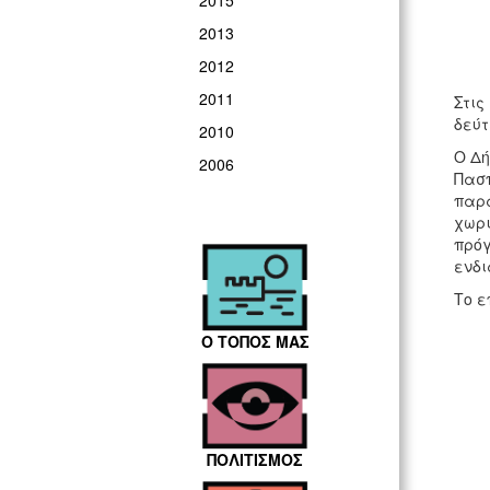
2015
2013
2012
2011
Στις
δεύτ
2010
Ο Δή
2006
Πασπ
παρα
χωρι
πρόγ
ενδι
Το ε
Ο ΤΟΠΟΣ ΜΑΣ
ΠΟΛΙΤΙΣΜΟΣ