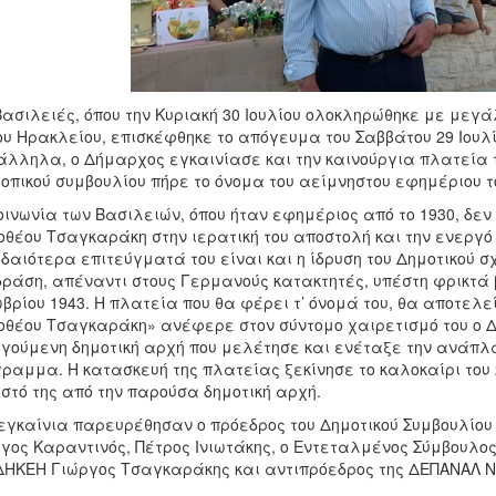
Βασιλειές, όπου την Κυριακή 30 Ιουλίου ολοκληρώθηκε με μεγάλ
υ Ηρακλείου, επισκέφθηκε το απόγευμα του Σαββάτου 29 Ιουλ
λληλα, ο Δήμαρχος εγκαινίασε και την καινούργια πλατεία τ
τοπικού συμβουλίου πήρε το όνομα του αείμνηστου εφημέριου
οινωνία των Βασιλειών, όπου ήταν εφημέριος από το 1930, δε
θέου Τσαγκαράκη στην ιερατική του αποστολή και την ενεργό
δαιότερα επιτεύγματά του είναι και η ίδρυση του Δημοτικού σ
δράση, απέναντι στους Γερμανούς κατακτητές, υπέστη φρικτά 
βρίου 1943. H πλατεία που θα φέρει τ’ όνομά του, θα αποτελε
θέου Τσαγκαράκη» ανέφερε στον σύντομο χαιρετισμό του ο Δ
γούμενη δημοτική αρχή που μελέτησε και ενέταξε την ανάπλ
ραμμα. Η κατασκευή της πλατείας ξεκίνησε το καλοκαίρι του
στό της από την παρούσα δημοτική αρχή.
εγκαίνια παρευρέθησαν ο πρόεδρος του Δημοτικού Συμβουλίου
γος Καραντινός, Πέτρος Ινιωτάκης, ο Εντεταλμένος Σύμβουλος Τ
ΔΗΚΕΗ Γιώργος Τσαγκαράκης και αντιπρόεδρος της ΔΕΠΑΝΑΛ Ν