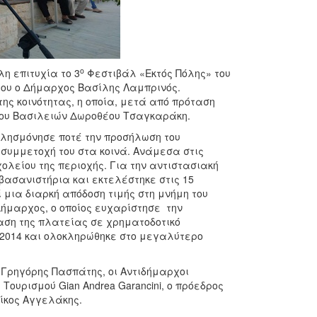
ο
η επιτυχία το 3
Φεστιβάλ «Εκτός Πόλης» του
ίου ο Δήμαρχος Βασίλης Λαμπρινός.
ης κοινότητας, η οποία, μετά από πρόταση
 του Βασιλειών Δωροθέου Τσαγκαράκη.
ν λησμόνησε ποτέ την προσήλωση του
 συμμετοχή του στα κοινά. Ανάμεσα στις
χολείου της περιοχής. Για την αντιστασιακή
βασανιστήρια και εκτελέστηκε στις 15
ί μια διαρκή απόδοση τιμής στη μνήμη του
ήμαρχος, ο οποίος ευχαρίστησε την
αση της πλατείας σε χρηματοδοτικό
 2014 και ολοκληρώθηκε στο μεγαλύτερο
 Γρηγόρης Πασπάτης, οι Αντιδήμαρχοι
ουρισμού Gian Andrea Garancini, o πρόεδρος
ίκος Αγγελάκης.