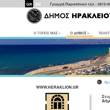
GR
EN
Γραμμή Παραπόνων τηλ : 2813-4
Ο ΤΟΠΟΣ ΜΑΣ
Ο ΔΗΜΟΣ
ΠΟΛΙΤ
Αρχ
WWW.HERAKLION.GR
Στι
Δήμ