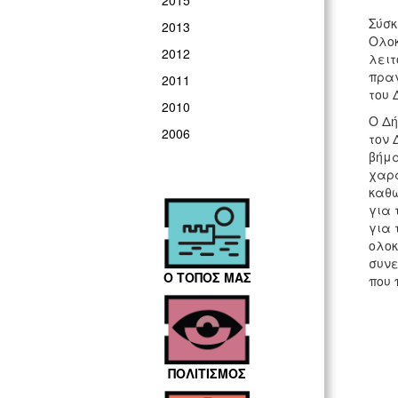
2015
Σύσκ
2013
Ολοκ
2012
λειτ
πραγ
2011
του 
2010
Ο Δή
2006
τον 
βήμα
χαρα
καθώ
για 
για 
ολοκ
συνε
Ο ΤΟΠΟΣ ΜΑΣ
που 
ΠΟΛΙΤΙΣΜΟΣ