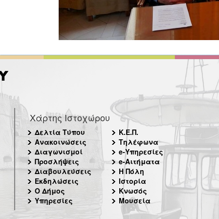
Χάρτης Ιστοχώρου
Δελτία Τύπου
Κ.Ε.Π.
Ανακοινώσεις
Τηλέφωνα
Διαγωνισμοί
e-Υπηρεσίες
Προσλήψεις
e-Αιτήματα
Διαβουλεύσεις
Η Πόλη
Εκδηλώσεις
Ιστορία
Ο Δήμος
Κνωσός
Υπηρεσίες
Μουσεία