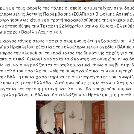
εψη με τους φορείς της πόλης οι οποίοι συμμετείχαν στην δημ
ληρωμένης Αστικής Παρέμβασης (ΣΟΑΠ) και Βιώσιμης Αστικής Αν
ουργήσουν ως άτυπη επιτροπή παρακολούθησης της εγκεκριμέν
ματοποιήθηκε την Τετάρτη 22 Μαρτίου στην αίθουσα «Ελευθέρι
Δημάρχου Βασίλη Λαμπρινού.
μαρχος τόνισε στους παρευρισκόμενους ότι η εξασφάλιση 14,
Δήμο Ηρακλείου, εξαιτίας του ολοκληρωμένου σχεδίου ΒΑΑ πο
 προς την υλοποίηση του οράματος της δημοτικής αρχής για τ
κτηριστικά, θεωρεί απαραίτητο άπαντες να συνεχίσουν να δ
ς και να συνεργάζονται αποτελεσματικά, όπως συνέβη στην δ
το καλό του Ηρακλείου: «Με τη συνεργασία και την συμμετοχή
την ΒΑΑ , η οποία χαρακτηρίστηκε από παράγοντες που γνωρίζ
ληρωμένη στην Ελλάδα. Αυτό εννοούμε εμείς όταν μιλάμε γι
ργασία και την συμμετοχή σας λοιπόν, θα προχωρήσουμε και 
περιλαμβάνει η ΒΑΑ και θα αλλάξουν το Ηράκλειο, με μοναδ