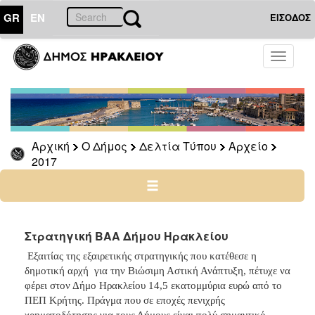
GR
EN
ΕΙΣΟΔΟΣ
Ο
Toggle
ΔΗΜΟΣ
navigati
Δελτία
Τύπου
Αρχείο
Αρχική
Ο Δήμος
Δελτία Τύπου
Αρχείο
2026
2017
2025
2024
2023
2022
Στρατηγική ΒΑΑ Δήμου Ηρακλείου
2021
Εξαιτίας της εξαιρετικής στρατηγικής που κατέθεσε η
δημοτική αρχή για την Βιώσιμη Αστική Ανάπτυξη, πέτυχε να
2020
φέρει στον Δήμο Ηρακλείου 14,5 εκατομμύρια ευρώ από το
2019
ΠΕΠ Κρήτης. Πράγμα που σε εποχές πενιχρής
χρηματοδότησης για τους Δήμους είναι πολύ σημαντικό.