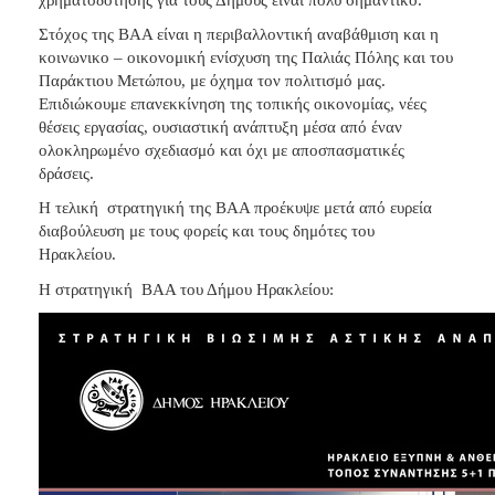
2018
2017
Στόχος της ΒΑΑ είναι η περιβαλλοντική αναβάθμιση και η
κοινωνικο – οικονομική ενίσχυση της Παλιάς Πόλης και του
2016
Παράκτιου Μετώπου, με όχημα τον πολιτισμό μας.
2015
Επιδιώκουμε επανεκκίνηση της τοπικής οικονομίας, νέες
θέσεις εργασίας, ουσιαστική ανάπτυξη μέσα από έναν
2013
ολοκληρωμένο σχεδιασμό και όχι με αποσπασματικές
2012
δράσεις.
2011
Η τελική στρατηγική της ΒΑΑ προέκυψε μετά από ευρεία
διαβούλευση με τους φορείς και τους δημότες του
2010
Ηρακλείου.
2006
H στρατηγική ΒΑΑ του Δήμου Ηρακλείου:
Ο
ΤΟΠΟΣ
ΜΑΣ
ΠΟΛΙΤΙΣΜΟΣ