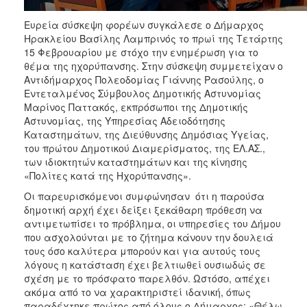
ΑΝΘΕΚΤΙΚΗ
ΠΟΛΗ
Ευρεία σύσκεψη φορέων συγκάλεσε ο Δήμαρχος
Ηρακλείου Βασίλης Λαμπρινός το πρωί της Τετάρτης
15 Φεβρουαρίου με στόχο την ενημέρωση για το
θέμα της ηχορύπανσης. Στην σύσκεψη συμμετείχαν ο
Αντιδήμαρχος Πολεοδομίας Γιάννης Ρασούλης, ο
Εντεταλμένος Σύμβουλος Δημοτικής Αστυνομίας
Μαρίνος Παττακός, εκπρόσωποι της Δημοτικής
Αστυνομίας, της Υπηρεσίας Αδειοδότησης
Καταστημάτων, της Διεύθυνσης Δημόσιας Υγείας,
του πρώτου Δημοτικού Διαμερίσματος, της ΕΛ.ΑΣ.,
των ιδιοκτητών καταστημάτων και της κίνησης
«Πολίτες κατά της Ηχορύπανσης».
Οι παρευρισκόμενοι συμφώνησαν ότι η παρούσα
δημοτική αρχή έχει δείξει ξεκάθαρη πρόθεση να
αντιμετωπίσει το πρόβλημα, οι υπηρεσίες του Δήμου
που ασχολούνται με το ζήτημα κάνουν την δουλειά
τους όσο καλύτερα μπορούν και για αυτούς τους
λόγους η κατάσταση έχει βελτιωθεί ουσιωδώς σε
σχέση με το πρόσφατο παρελθόν. Ωστόσο, απέχει
ακόμα από το να χαρακτηριστεί ιδανική, όπως
παραδέχτηκε πρώτος από όλους ο Δήμαρχος: «Θέλω