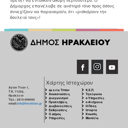
Δήμαρχος επανέλαβε σε αυστηρό τόνο προς όσους
συνεχίζουν να παρανομούν, ότι «ρισκάρουν την
δουλειά τους»!
Χάρτης Ιστοχώρου
Αγίου Τίτου 1,
Δελτία Τύπου
Κ.Ε.Π.
Τ.Κ. 71202,
Ανακοινώσεις
Τηλέφωνα
Ηράκλειο
Διαγωνισμοί
e-Υπηρεσίες
Τηλ.: 2813-409000
Προσλήψεις
e-Αιτήματα
email:
info@heraklion.gr
Διαβουλεύσεις
Η Πόλη
Εκδηλώσεις
Ιστορία
Ο Δήμος
Κνωσός
Υπηρεσίες
Μουσεία