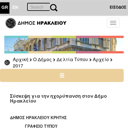
GR
EN
ΕΙΣΟΔΟΣ
Ο
Toggle
ΔΗΜΟΣ
navigati
Δελτία
Τύπου
Αρχείο
Αρχική
Ο Δήμος
Δελτία Τύπου
Αρχείο
2026
2017
2025
2024
2023
2022
Σύσκεψη για την ηχορύπανση στον Δήμο
Ηρακλείου
2021
2020
ΔΗΜΟΣ ΗΡΑΚΛΕΙΟΥ ΚΡΗΤΗΣ
2019
ΓΡΑΦΕΙΟ ΤΥΠΟΥ